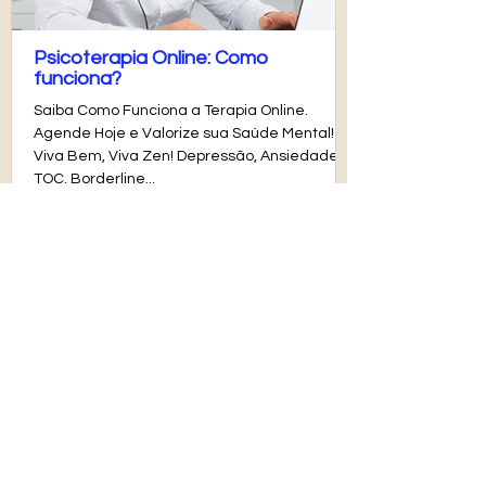
Psicoterapia Online: Como
funciona?
Saiba Como Funciona a Terapia Online.
Agende Hoje e Valorize sua Saúde Mental!
Viva Bem, Viva Zen! Depressão, Ansiedade,
TOC, Borderline...
ATENÇÃO
: Esse site não oferece tratamento ou aconselhamento imediato para pessoas em
crise suicida.
Em caso de crise, ligue para
188 (CVV)
ou acesse o site
www.cvv.org.br
.
Em caso de
emergência, procure atendimento em um hospital mais próximo.