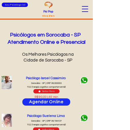
Sou Psicólogo (a)
Psi Pop
Viva Zen
Psicólogos em Sorocaba - SP
Atendimento Online e Presencial
Os Melhores Psicólogos na
Cidade de Sorocaba - SP
Psicólogo Israel Cassimiro
Sorocaba - SP | CRP 06/200003
TCC (terapia cognitivo comportamental)
Saiba Mais
R$ 90,00 | 40 min
Agendar Online
Psicóloga Suelena Lima
Sorocaba - SP | CRP 06/184137
TCC (terapia cognitivo comportamental)
Saiba Mais