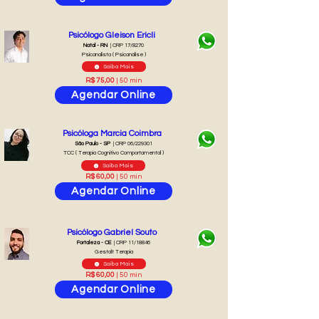
Psicólogo Gleison Ericli
Natal - RN
| CRP 17/8270
Psicanalista ( Psicanálise )
Saiba Mais
R$ 75,00
| 50 min
Agendar Online
Psicóloga Marcia Coimbra
São Paulo - SP
| CRP 06/229301
TCC ( Terapia Cognitivo Comportamental )
Saiba Mais
R$ 60,00
| 50 min
Agendar Online
Psicólogo Gabriel Souto
Fortaleza - CE
| CRP 11/18846
Gestalt Terapia
Saiba Mais
R$ 60,00
| 50 min
Agendar Online