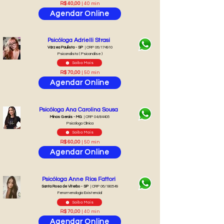
R$ 40,00
| 40 min
Agendar Online
Psicóloga Adrielli Strasi
Várzea Paulista - SP
| CRP 06/174910
Psicanalista ( Psicanálise )
Saiba Mais
R$ 70,00
| 50 min
Agendar Online
Psicóloga Ana Carolina Sousa
Minas Gerais - MG
| CRP 04/84405
Psicóloga Clínica
Saiba Mais
R$ 60,00
| 50 min
Agendar Online
Psicóloga Anne Rios Fattori
Santa Rosa de Viterbo - SP
| CRP 06/180549
Fenomenologia Existencial
Saiba Mais
R$ 70,00
| 40 min
Agendar Online