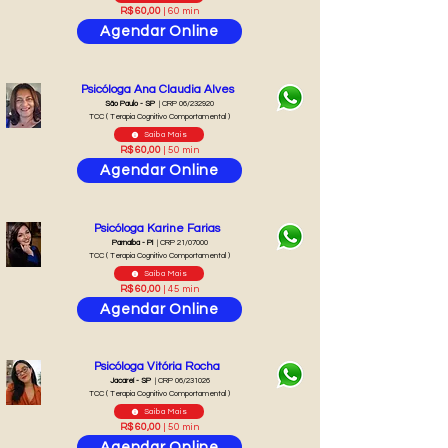
R$ 60,00
| 60 min
Agendar Online
Psicóloga Ana Claudia Alves
São Paulo - SP
| CRP 06/232920
TCC ( Terapia Cognitivo Comportamental )
Saiba Mais
R$ 60,00
| 50 min
Agendar Online
Psicóloga Karine Farias
Parnaíba - PI
| CRP 21/07000
TCC ( Terapia Cognitivo Comportamental )
Saiba Mais
R$ 60,00
| 45 min
Agendar Online
Psicóloga Vitória Rocha
Jacareí - SP
| CRP 06/231026
TCC ( Terapia Cognitivo Comportamental )
Saiba Mais
R$ 60,00
| 50 min
Agendar Online