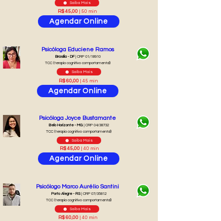
Saiba Mais
R$ 45,00
| 50 min
Agendar Online
Psicóloga Educiene Ramos
Brasília - DF
| CRP 01/18910
TCC (terapia cognitivo comportamental)
Saiba Mais
R$ 60,00
| 45 min
Agendar Online
Psicóloga Joyce Bustamante
Belo Horizonte - MG
| CRP 04/38732
TCC (terapia cognitivo comportamental)
Saiba Mais
R$ 45,00
| 40 min
Agendar Online
Psicólogo Marco Aurélio Santini
Porto Alegre - RS
| CRP 07/35812
TCC (terapia cognitivo comportamental)
Saiba Mais
R$ 60,00
| 40 min