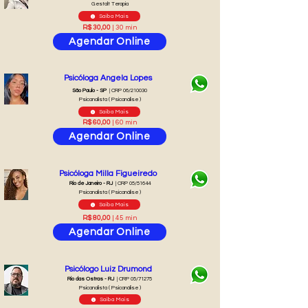
Gestalt Terapia
Saiba Mais
R$ 30,00
| 30 min
Agendar Online
Psicóloga Angela Lopes
São Paulo - SP
| CRP 06/210030
Psicanalista ( Psicanálise )
Saiba Mais
R$ 60,00
| 60 min
Agendar Online
Psicóloga Milla Figueiredo
Rio de Janeiro - RJ
| CRP 05/51644
Psicanalista ( Psicanálise )
Saiba Mais
R$ 80,00
| 45 min
Agendar Online
Psicólogo Luiz Drumond
Rio das Ostras - RJ
| CRP 05/71275
Psicanalista ( Psicanálise )
Saiba Mais