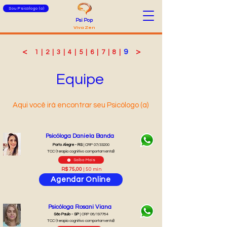
Sou Psicólogo (a)
Psi Pop
Viva Zen
<
9
>
1
|
2
|
3
|
4
|
5
|
6
|
7
|
8
|
Equipe
Aqui você irá encontrar seu Psicólogo (a)
Psicóloga Daniela Banda
Porto Alegre - RS
| CRP 07/33200
TCC (terapia cognitivo comportamental)
Saiba Mais
R$ 75,00
| 50 min
Agendar Online
Psicóloga Rosani Viana
São Paulo - SP
| CRP 06/197764
TCC (terapia cognitivo comportamental)