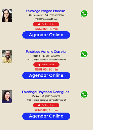
Psicóloga Magda Moreira
Rio de Janeiro - RJ
| CRP 05/57580
TCC | Psicologia Breve
Saiba Mais
R$ 50,00
| 30 min
Agendar Online
Psicólogo Adriano Correia
Recife - PE
| CRP 02/23909
TCC (terapia cognitivo comportamental)
Saiba Mais
R$ 55,00
| 30 min
Agendar Online
Psicóloga Dayanne Rodrigues
Betim - MG
| CRP 04/69257
TCC (terapia cognitivo comportamental)
Saiba Mais
R$ 45,00
| 45 min
Agendar Online