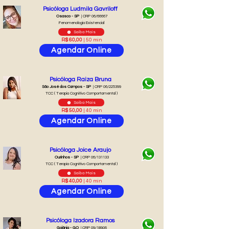
Psicóloga Ludmila Gavriloff
Osasco - SP
| CRP 06/66667
Fenomenologia Existencial
Saiba Mais
R$ 60,00
| 50 min
Agendar Online
Psicóloga Raiza Bruna
São José dos Campos - SP
| CRP 06/225399
TCC ( Terapia Cognitivo Comportamental )
Saiba Mais
R$ 50,00
| 40 min
Agendar Online
Psicóloga Joice Araujo
Ourinhos - SP
| CRP 06/131133
TCC ( Terapia Cognitivo Comportamental )
Saiba Mais
R$ 40,00
| 40 min
Agendar Online
Psicóloga Izadora Ramos
Goiânia - GO
| CRP 09/18906