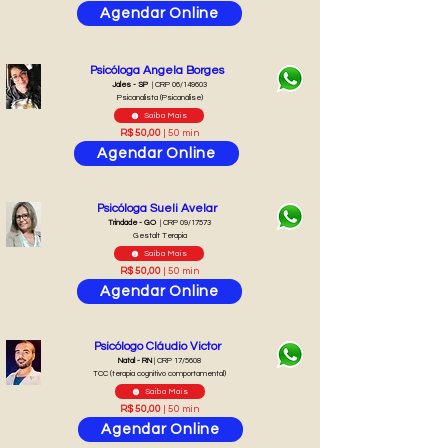
Agendar Online
Psicóloga Angela Borges
Jales - SP
| CRP 06/149603
Psicanalista (Psicanálise)
Saiba Mais
R$ 50,00
| 50 min
Agendar Online
Psicóloga Sueli Avelar
Trindade - GO
| CRP 09/17573
Gestalt Terapia
Saiba Mais
R$ 50,00
| 50 min
Agendar Online
Psicólogo Cláudio Victor
Natal - RN
| CRP 17/5608
TCC (terapia cognitivo comportamental)
Saiba Mais
R$ 50,00
| 50 min
Agendar Online