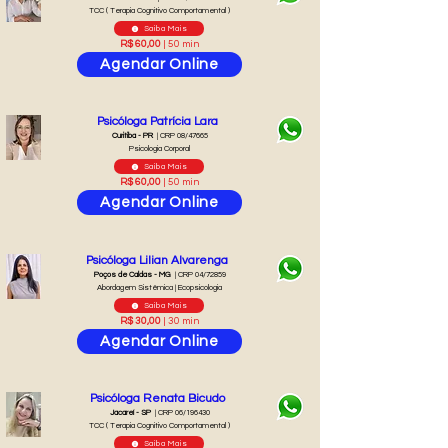
TCC ( Terapia Cognitivo Comportamental )
Saiba Mais
R$ 60,00
| 50 min
Agendar Online
Psicóloga Patrícia Lara
Curitiba - PR
| CRP 08/47665
Psicologia Corporal
Saiba Mais
R$ 60,00
| 50 min
Agendar Online
Psicóloga Lilian Alvarenga
Poços de Caldas - MG
| CRP 04/72859
Abordagem Sistêmica | Ecopsicologia
Saiba Mais
R$ 30,00
| 30 min
Agendar Online
Psicóloga Renata Bicudo
Jacareí - SP
| CRP 06/196430
TCC ( Terapia Cognitivo Comportamental )
Saiba Mais