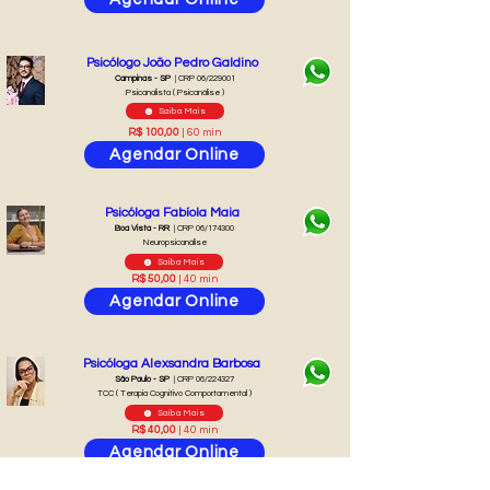
Psicólogo João Pedro Galdino
Campinas - SP
| CRP 06/229001
Psicanalista ( Psicanálise )
Saiba Mais
R$ 100,00
| 60 min
Agendar Online
Psicóloga Fabíola Maia
Boa Vista - RR
| CRP 06/174300
Neuropsicanálise
Saiba Mais
R$ 50,00
| 40 min
Agendar Online
Psicóloga Alexsandra Barbosa
São Paulo - SP
| CRP 06/224327
TCC ( Terapia Cognitivo Comportamental )
Saiba Mais
R$ 40,00
| 40 min
Agendar Online