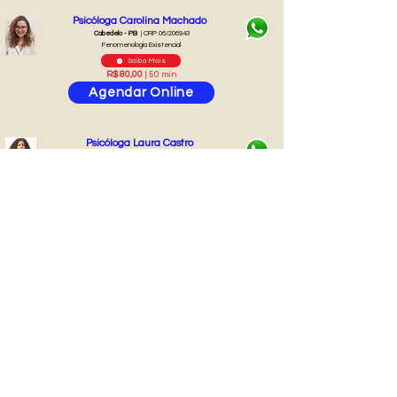
Psicóloga Carolina Machado
Cabedelo - PB
| CRP 06/206943
Fenomenologia Existencial
Saiba Mais
R$ 80,00
| 50 min
Agendar Online
Psicóloga Laura Castro
São Gonçalo - RJ
| CRP 05/84081
Fenomenologia Existencial
Saiba Mais
R$ 45,00
| 50 min
Agendar Online
Psicóloga Natalia Ribeiro
Guaratinguetá - SP
| CRP 06/178832
TCC ( Terapia Cognitivo Comportamental )
Saiba Mais
R$ 100,00
| 50 min
Agendar Online
Psicóloga Karla Pereira