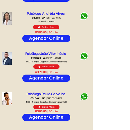
Psicóloga Andréia Alves
Salvador - BA
| CRP 03/16542
Gestalt Terapia
Saiba Mais
R$ 80,00
| 50 min
Agendar Online
Psicólogo João Vitor Inácio
Fortaleza - CE
| CRP 11/20865
TCC ( Terapia Cognitivo Comportamental )
Saiba Mais
R$ 70,00
| 50 min
Agendar Online
Psicólogo Paulo Carvalho
São Paulo - SP
| CRP 06/194892
TCC ( Terapia Cognitivo Comportamental )
Saiba Mais
R$ 60,00
| 50 min
Agendar Online