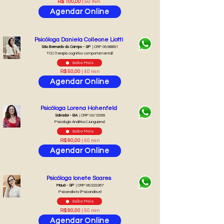
R$ 100,00
| 50 min
Agendar Online
Psicóloga Daniela Colleone Liotti
São Bernardo do Campo - SP
| CRP 06/88891
TCC (terapia cognitivo comportamental)
Saiba Mais
R$ 50,00
| 40 min
Agendar Online
Psicóloga Lorena Hohenfeld
Salvador - BA
| CRP 03/12099
Psicologia Analítica (Junguiana)
Saiba Mais
R$ 80,00
| 50 min
Agendar Online
Psicóloga Ionete Soares
Mauá - SP
| CRP 06/222367
Psicanalista (Psicanálise)
Saiba Mais
R$ 80,00
| 50 min
Agendar Online