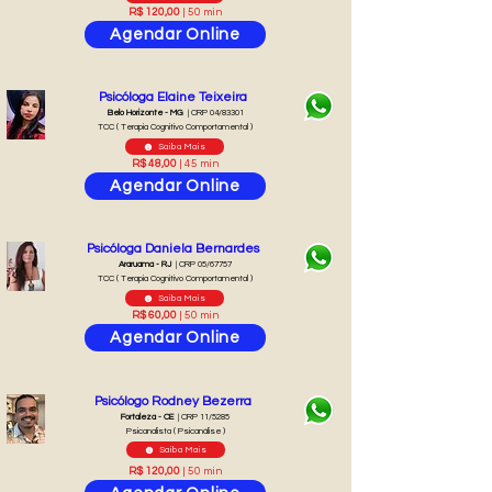
R$ 120,00
| 50 min
Agendar Online
Psicóloga Elaine Teixeira
Belo Horizonte - MG
| CRP 04/83301
TCC ( Terapia Cognitivo Comportamental )
Saiba Mais
R$ 48,00
| 45 min
Agendar Online
Psicóloga Daniela Bernardes
Araruama - RJ
| CRP 05/67757
TCC ( Terapia Cognitivo Comportamental )
Saiba Mais
R$ 60,00
| 50 min
Agendar Online
Psicólogo Rodney Bezerra
Fortaleza - CE
| CRP 11/5285
Psicanalista ( Psicanálise )
Saiba Mais
R$ 120,00
| 50 min