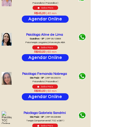
Psicanalista ( Psicanálise )
Saiba Mais
R$ 45,00
| 40 min
Agendar Online
Psicóloga Aline de Lima
Guarulhos - SP
| CRP 06/133806
Psicoterapia Junguiana | Intervenção ABA
Saiba Mais
R$ 60,00
| 60 min
Agendar Online
Psicóloga Fernanda Nobrega
São Paulo - SP
| CRP 06/230310
Psicanalista ( Psicanálise )
Saiba Mais
R$ 80,00
| 50 min
Agendar Online
Psicóloga Gabriela Sandrini
São Paulo - SP
| CRP 06/228408
Terapia Comportamental ( TCC e DBT )
Saiba Mais