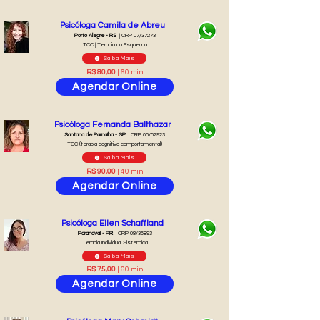
Psicóloga Camila de Abreu
Porto Alegre - RS
| CRP 07/37273
TCC | Terapia do Esquema
Saiba Mais
R$ 80,00
| 60 min
Agendar Online
Psicóloga Fernanda Balthazar
Santana de Parnaíba - SP
| CRP 06/52923
TCC (terapia cognitivo comportamental)
Saiba Mais
R$ 90,00
| 40 min
Agendar Online
Psicóloga Ellen Schaffland
Paranavaí - PR
| CRP 08/36893
Terapia Individual Sistêmica
Saiba Mais
R$ 75,00
| 60 min
Agendar Online