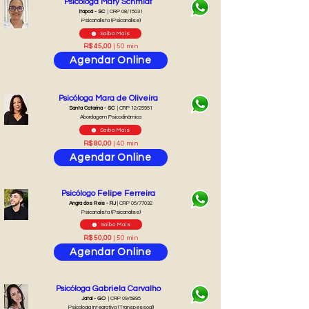
Psicóloga Mary Schmidt
Itapoá - SC
| CRP 08/15031
Psicanalista (Psicanálise)
Saiba Mais
R$ 45,00
| 50 min
Agendar Online
Psicóloga Mara de Oliveira
Santa Catarina - SC
| CRP 12/25951
Abordagem Psicodinâmica
Saiba Mais
R$ 80,00
| 40 min
Agendar Online
Psicólogo Felipe Ferreira
Angra dos Reis - RJ
| CRP 05/77032
Psicanalista (Psicanálise)
Saiba Mais
R$ 50,00
| 50 min
Agendar Online
Psicóloga Gabriela Carvalho
Jataí - GO
| CRP 09/6895
Psicologia Integrativa (Transpessoal)