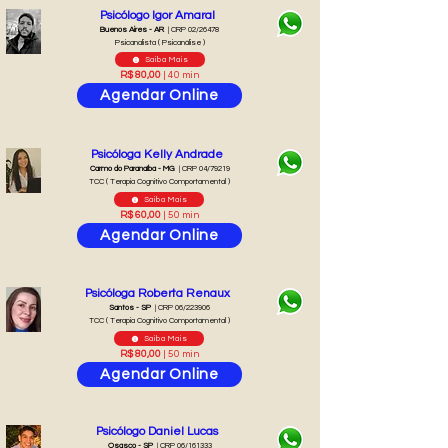
Psicólogo Igor Amaral
Buenos Aires - AR
| CRP 02/26478
Psicanalista ( Psicanálise )
Saiba Mais
R$ 80,00
| 40 min
Agendar Online
Psicóloga Kelly Andrade
Carmo do Paranaíba - MG
| CRP 04/79219
TCC ( Terapia Cognitivo Comportamental )
Saiba Mais
R$ 60,00
| 50 min
Agendar Online
Psicóloga Roberta Renaux
Santos - SP
| CRP 06/223906
TCC ( Terapia Cognitivo Comportamental )
Saiba Mais
R$ 80,00
| 50 min
Agendar Online
Psicólogo Daniel Lucas
Osasco - SP
| CRP 06/161333