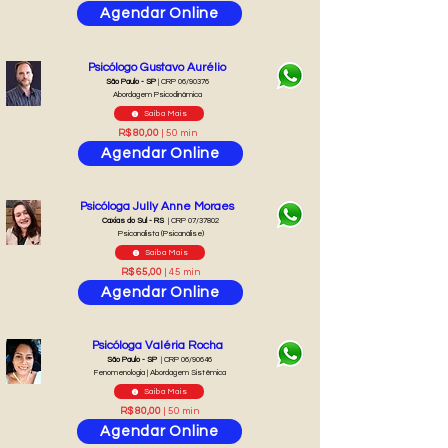
Agendar Online
Psicólogo Gustavo Aurélio
São Paulo - SP
| CRP 06/90376
Abordagem Psicodinâmica
Saiba Mais
R$ 80,00
| 50 min
Agendar Online
Psicóloga Jully Anne Moraes
Caxias do Sul - RS
| CRP 07/37802
Psicanalista (Psicanálise)
Saiba Mais
R$ 65,00
| 45 min
Agendar Online
Psicóloga Valéria Rocha
São Paulo - SP
| CRP 06/90646
Fenomenologia | Abordagem Sistêmica
Saiba Mais
R$ 80,00
| 50 min
Agendar Online