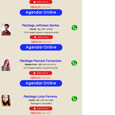
Saiba Mais
R$ 60,00
| 50 min
Agendar Online
Psicólogo Jefferson Santos
Maceió - AL
| CRP 15/5652
TCC (terapia cognitivo comportamental)
Saiba Mais
R$ 60,00
| 50 min
Agendar Online
Psicóloga Marcela Fernandes
Ribeirão Preto - SP
| CRP 06/161015
TCC (terapia cognitivo comportamental)
Saiba Mais
R$ 80,00
| 50 min
Agendar Online
Psicóloga Luiza Ferreira
Recife - PE
| CRP 02/12088
Abordagem Psicanalítica
Saiba Mais
R$ 50,00
| 40 min