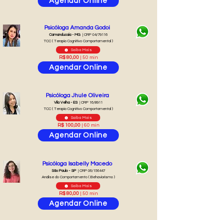
Agendar Online
Psicóloga Amanda Godoi
Camanducaia - MG
| CRP 04/79116
TCC ( Terapia Cognitivo Comportamental )
Saiba Mais
R$ 80,00
| 50 min
Agendar Online
Psicóloga Jhule Oliveira
Vila Velha - ES
| CRP 16/8911
TCC ( Terapia Cognitivo Comportamental )
Saiba Mais
R$ 100,00
| 60 min
Agendar Online
Psicóloga Isabelly Macedo
São Paulo - SP
| CRP 06/156447
Análise do Comportamento ( Behaviorismo )
Saiba Mais
R$ 80,00
| 50 min
Agendar Online