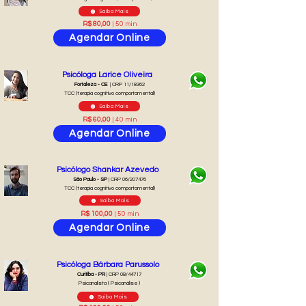
Saiba Mais
R$ 80,00
| 50 min
Agendar Online
Psicóloga Larice Oliveira
Fortaleza - CE
| CRP 11/18362
TCC (terapia cognitivo comportamental)
Saiba Mais
R$ 60,00
| 40 min
Agendar Online
Psicólogo Shankar Azevedo
São Paulo - SP
| CRP 06/207476
TCC (terapia cognitivo comportamental)
Saiba Mais
R$ 100,00
| 50 min
Agendar Online
Psicóloga Bárbara Parussolo
Curitiba - PR
| CRP 08/44717
Psicanalista ( Psicanálise )
Saiba Mais