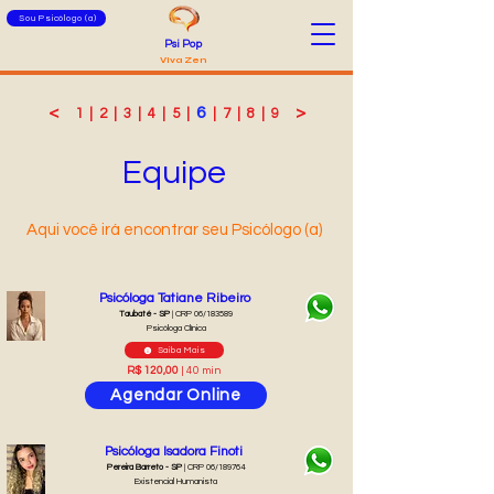
Sou Psicólogo (a)
Psi Pop
Viva Zen
<
6
>
1
|
2
|
3
|
4
|
5
|
|
7
|
8
|
9
Equipe
Aqui você irá encontrar seu Psicólogo (a)
Psicóloga Tatiane Ribeiro
Taubaté - SP
| CRP 06/183589
Psicóloga Clínica
Saiba Mais
R$ 120,00
| 40 min
Agendar Online
Psicóloga Isadora Finoti
Pereira Barreto - SP
| CRP 06/189764
Existencial Humanista