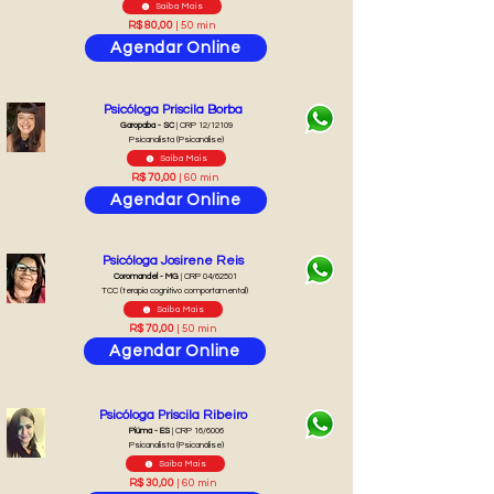
Saiba Mais
R$ 80,00
| 50 min
Agendar Online
Psicóloga Priscila Borba
Garopaba - SC
| CRP 12/12109
Psicanalista (Psicanálise)
Saiba Mais
R$ 70,00
| 60 min
Agendar Online
Psicóloga Josirene Reis
Coromandel - MG
| CRP 04/62501
TCC (terapia cognitivo comportamental)
Saiba Mais
R$ 70,00
| 50 min
Agendar Online
Psicóloga Priscila Ribeiro
Piúma - ES
| CRP 16/6006
Psicanalista (Psicanálise)
Saiba Mais
R$ 30,00
| 60 min