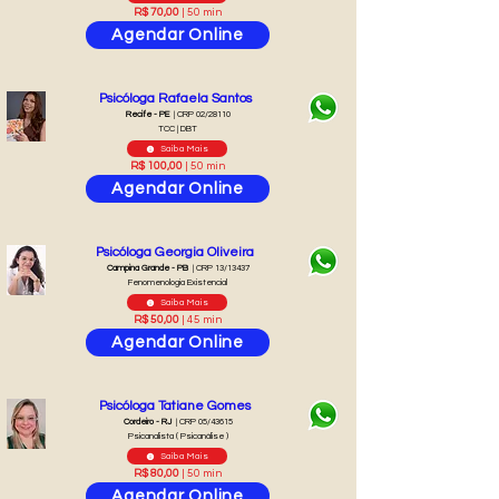
R$ 70,00
| 50 min
Agendar Online
Psicóloga Rafaela Santos
Recife - PE
| CRP 02/28110
TCC | DBT
Saiba Mais
R$ 100,00
| 50 min
Agendar Online
Psicóloga Georgia Oliveira
Campina Grande - PB
| CRP 13/13437
Fenomenologia Existencial
Saiba Mais
R$ 50,00
| 45 min
Agendar Online
Psicóloga Tatiane Gomes
Cordeiro - RJ
| CRP 05/43615
Psicanalista ( Psicanálise )
Saiba Mais
R$ 80,00
| 50 min
Agendar Online