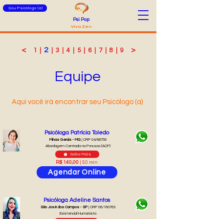
Sou Psicólogo (a)
Psi Pop
Viva Zen
<
2
>
1
|
|
3
|
4
|
5
|
6
|
7
|
8
|
9
Equipe
Aqui você irá encontrar seu Psicólogo (a)
Psicóloga Patrícia Toledo
Minas Gerais - MG
| CRP 04/68756
Abordagem Centrada na Pessoa (ACP)
Saiba Mais
R$ 140,00
| 50 min
Agendar Online
Psicóloga Adeline Santos
São José dos Campos - SP
| CRP 06/160763
Existencial Humanista