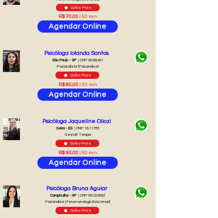
Saiba Mais
R$ 70,00
| 50 min
Agendar Online
Psicóloga Iolanda Santos
São Paulo - SP
| CRP 06/89491
Psicanalista (Psicanálise)
Saiba Mais
R$ 80,00
| 50 min
Agendar Online
Psicóloga Jaqueline Oliozi
Serra - ES
| CRP 16/11755
Gestalt Terapia
Saiba Mais
R$ 90,00
| 50 min
Agendar Online
Psicóloga Bruna Aguiar
Carapicuíba - SP
| CRP 06/223692
Psicanálise | Fenomenologia Existencial
Saiba Mais