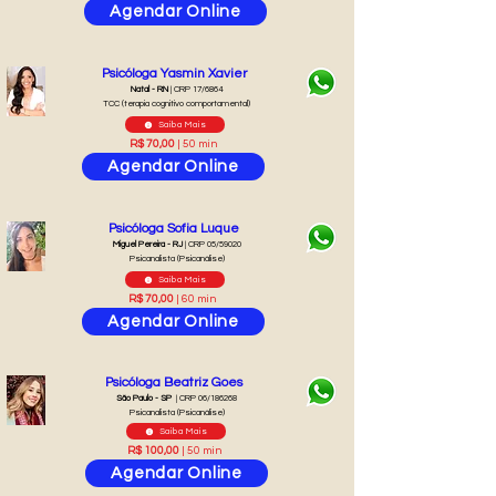
Agendar Online
Psicóloga Yasmin Xavier
Natal - RN
| CRP 17/6864
TCC (terapia cognitivo comportamental)
Saiba Mais
R$ 70,00
| 50 min
Agendar Online
Psicóloga Sofia Luque
Miguel Pereira - RJ
| CRP 05/59020
Psicanalista (Psicanálise)
Saiba Mais
R$ 70,00
| 60 min
Agendar Online
Psicóloga Beatriz Goes
São Paulo - SP
| CRP 06/186268
Psicanalista (Psicanálise)
Saiba Mais
R$ 100,00
| 50 min
Agendar Online