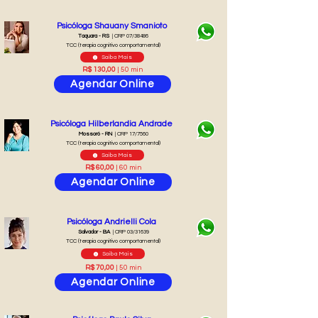
Psicóloga Shauany Smanioto
Taquara - RS
| CRP 07/38486
TCC (terapia cognitivo comportamental)
Saiba Mais
R$ 130,00
| 50 min
Agendar Online
Psicóloga Hilberlandia Andrade
Mossoró - RN
| CRP 17/7560
TCC (terapia cognitivo comportamental)
Saiba Mais
R$ 60,00
| 60 min
Agendar Online
Psicóloga Andrielli Cola
Salvador - BA
| CRP 03/31639
TCC (terapia cognitivo comportamental)
Saiba Mais
R$ 70,00
| 50 min
Agendar Online