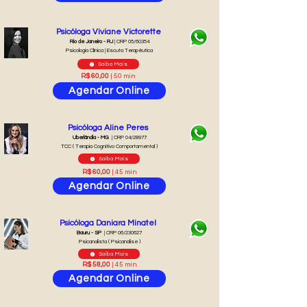
Psicóloga Viviane Victorette
Rio de Janeiro - RJ
| CRP 05/60354
Psicologia Clínica | Escuta Terapêutica
Saiba Mais
R$ 60,00
| 50 min
Agendar Online
Psicóloga Aline Peres
Uberlândia - MG
| CRP 04/28977
TCC ( Terapia Cognitivo Comportamental )
Saiba Mais
R$ 60,00
| 45 min
Agendar Online
Psicóloga Daniara Minatel
Bauru - SP
| CRP 06/230627
Psicanalista ( Psicanálise )
Saiba Mais
R$ 58,00
| 45 min
Agendar Online