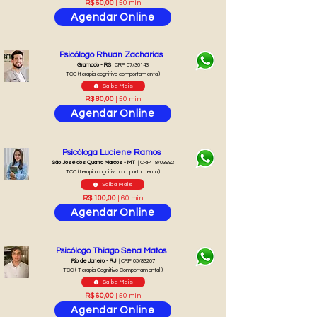
R$ 60,00
| 50 min
Agendar Online
Psicólogo Rhuan Zacharias
Gramado - RS
| CRP 07/36143
TCC (terapia cognitivo comportamental)
Saiba Mais
R$ 80,00
| 50 min
Agendar Online
Psicóloga Luciene Ramos
São José dos Quatro Marcos - MT
| CRP 18/03992
TCC (terapia cognitivo comportamental)
Saiba Mais
R$ 100,00
| 60 min
Agendar Online
Psicólogo Thiago Sena Matos
Rio de Janeiro - RJ
| CRP 05/83207
TCC ( Terapia Cognitivo Comportamental )
Saiba Mais
R$ 60,00
| 50 min
Agendar Online