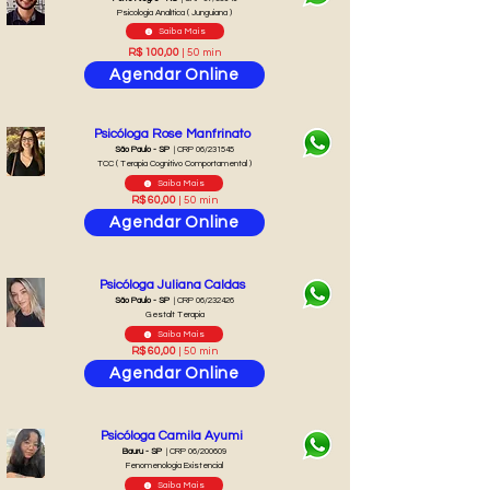
Psicologia Analítica ( Junguiana )
Saiba Mais
R$ 100,00
| 50 min
Agendar Online
Psicóloga Rose Manfrinato
São Paulo - SP
| CRP 06/231545
TCC ( Terapia Cognitivo Comportamental )
Saiba Mais
R$ 60,00
| 50 min
Agendar Online
Psicóloga Juliana Caldas
São Paulo - SP
| CRP 06/232426
Gestalt Terapia
Saiba Mais
R$ 60,00
| 50 min
Agendar Online
Psicóloga Camila Ayumi
Bauru - SP
| CRP 06/200609
Fenomenologia Existencial
Saiba Mais