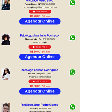
Psicólogo Paulo Silva
Fernandópolis - SP
| CRP 06/149079
TCC (terapia cognitivo comportamental)
Saiba Mais
R$ 70,00
| 30 min
Agendar Online
Psicóloga Ana Júlia Pacheco
Rio de Janeiro - RJ
| CRP 05/76579
Gestalt Terapia
Saiba Mais
R$ 50,00
| 50 min
Agendar Online
Psicóloga Larissa Rodrigues
Mossoró - RN
| CRP 17/8607
Psicanalista (Psicanálise)
Saiba Mais
R$ 30,00
| 50 min
Agendar Online
Psicólogo José Pedro Garcia
Lins - SP
| CRP 06/220227
Fenomenologia Existencial