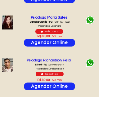
Psicóloga Maria Sales
Campina Grande - PB
| CRP 13/11002
Psicanálise Lacaniana
Saiba Mais
R$ 60,00
| 50 min
Agendar Online
Psicólogo Richardson Felix
Niterói - RJ
| CRP 05/84017
Psicanalista ( Psicanálise )
Saiba Mais
R$ 80,00
| 50 min
Agendar Online
Psicóloga Lilian Brambilo
Adamantina - SP
| CRP 06/229824
TCC ( Terapia Cognitivo Comportamental )
Saiba Mais
R$ 80,00
| 50 min
Agendar Online