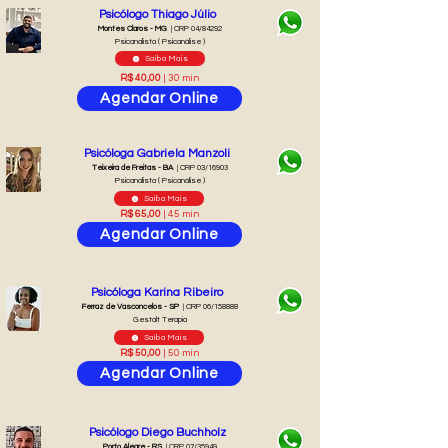
Psicólogo Thiago Júlio
Montes Claros - MG
| CRP 04/84292
Psicanalista ( Psicanálise )
Saiba Mais
R$ 40,00
| 30 min
Agendar Online
Psicóloga Gabriela Manzoli
Teixeira de Freitas - BA
| CRP 03/16903
Psicanalista ( Psicanálise )
Saiba Mais
R$ 65,00
| 45 min
Agendar Online
Psicóloga Karina Ribeiro
Ferraz de Vasconcelos - SP
| CRP 06/158888
Gestalt Terapia
Saiba Mais
R$ 50,00
| 50 min
Agendar Online
Psicólogo Diego Buchholz
Porto Alegre - RS
| CRP 07/35949