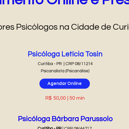
imento Online e Pres
res Psicólogos na Cidade de Curi
Psicóloga Letícia Tosin
Curitiba - PR | CRP 08/11214
Psicanalista (Psicanálise)
Agendar Online
R$ 50,00 | 50 min
Psicóloga Bárbara Parussolo
Curitiba - PR
| CRP 08/44717