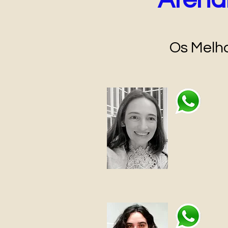
Atend
Os Melho