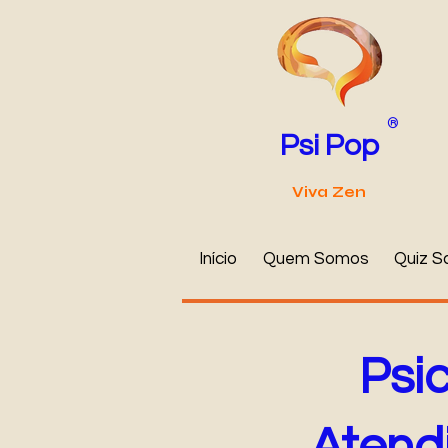
®
Psi Pop
Viva Zen
Início
Quem Somos
Quiz S
Psi