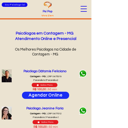
Sou Psicólogo (a)
Psi Pop
Viva Zen
Psicólogos em Contagem - MG
Atendimento Online e Presencial
Os Melhores Psicólogos na Cidade de
Contagem - MG
Psicólogo Dátamis Feliciano
Contagem - MG
| CRP 04/75019
Psicanalista (Psicanálise)
Saiba Mais
R$ 100,00
| 50 min
Agendar Online
Psicóloga Jeanine Faria
Contagem - MG
| CRP 04/77012
Psicanalista ( Psicanálise )
Saiba Mais
R$ 100,00
| 50 min