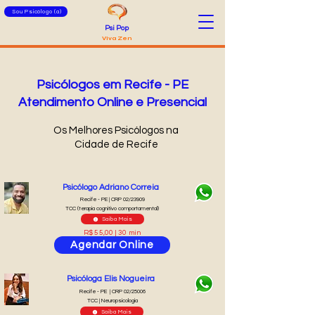
Sou Psicólogo (a)
Psi Pop
Viva Zen
Psicólogos em Recife - PE
Atendimento Online e Presencial
Os Melhores Psicólogos na
Cidade de Recife
Psicólogo Adriano Correia
Recife - PE | CRP 02/23909
TCC (terapia cognitivo comportamental)
Saiba Mais
R$ 55,00 | 30 min
Agendar Online
Psicóloga Elis Nogueira
Recife - PE | CRP 02/25006
TCC | Neuropsicologia
Saiba Mais