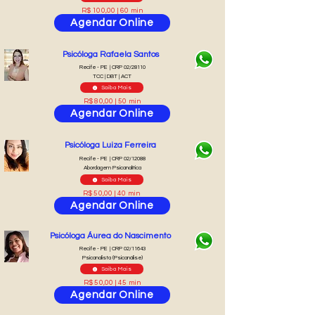
R$ 100,00 | 60 min
Agendar Online
Psicóloga Rafaela Santos
Recife - PE | CRP 02/28110
TCC | DBT | ACT
Saiba Mais
R$ 80,00 | 50 min
Agendar Online
Psicóloga Luiza Ferreira
Recife - PE | CRP 02/12088
Abordagem Psicanalítica
Saiba Mais
R$ 50,00 | 40 min
Agendar Online
Psicóloga Áurea do Nascimento
Recife - PE | CRP 02/11643
Psicanalista (Psicanálise)
Saiba Mais
R$ 50,00 | 45 min
Agendar Online