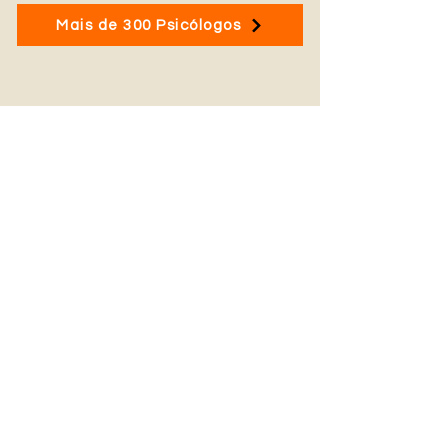
Mais de 300 Psicólogos
Psicoterapia Online: Como
funciona?
Saiba Como Funciona a Terapia Online.
Agende Hoje e Valorize sua Saúde Mental!
Viva Bem, Viva Zen! Depressão, Ansiedade,
TOC, Borderline...