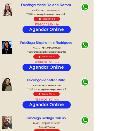
Psicóloga Maria Rejane Ramos
Recife - PE | CRP 02/29032
TCC (terapia cognitivo comportamental)
Saiba Mais
R$ 60,00 | 50 min
Agendar Online
Psicóloga Stephannie Rodrigues
Recife - PE | CRP 02/30402
TCC (terapia cognitivo comportamental)
Saiba Mais
R$ 80,00 | 50 min
Agendar Online
Psicóloga Jeneffer Brito
Recife - PE | CRP 02/30140
TCC (terapia cognitivo comportamental)
Saiba Mais
R$ 60,00 | 50 min
Agendar Online
Psicólogo Rodrigo Caruso
Recife - PE | CRP 02/31076
Gestalt Terapia