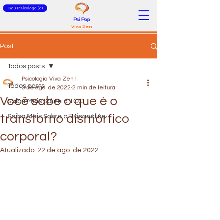
Sou Psicólogo (a)
Psi Pop
Viva Zen
Post
Todos posts
Psicologia Viva Zen !
Todos posts
3 de ago. de 2022
2 min de leitura
Você sabe o que é o
Saiba Mais Sobre a TCC
transtorno dismórfico
Saiba Mais Sobre a Psicanálise
corporal?
Atualizado:
22 de ago. de 2022