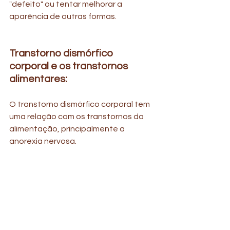
"defeito" ou tentar melhorar a 
aparência de outras formas. 
Transtorno dismórfico 
corporal e os transtornos 
alimentares: 
O transtorno dismórfico corporal tem 
uma relação com os transtornos da 
alimentação, principalmente a 
anorexia nervosa.
Como é feito o tratamento? 
Geralmente, o tratamento para a 
dismorfia corporal é feito com 
sessões de psicoterapia e uso de 