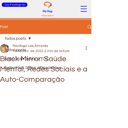
Sou Psicólogo (a)
Psi Pop
Viva Zen
Post
Todos posts
Psicóloga Laís Almeida
Todos posts
13 de dez. de 2022
2 min de leitura
Black Mirror: Saúde
Saiba Mais Sobre a TCC
Mental, Redes Sociais e a
Saiba Mais Sobre a Psicanálise
Auto-Comparação