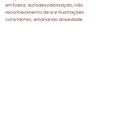
em baixa, autodesvalorização, não 
reconhecimento de si e frustrações 
constantes, emanando ansiedade.
Cuide da sua saúde mental e viva a 
tecnologia, mas não viva para a 
tecnologia. Se reconheça a ponto de 
gerar, não mudança, mas sim 
atualizações de ser você no seu 
melhor espectro.
Obrigado por ter lido até aqui e seja 
bem-vindo a psicoterapia.