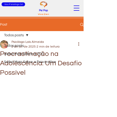
Sou Psicólogo (a)
Psi Pop
Viva Zen
Post
Todos posts
Psicóloga Laís Almeida
Todos posts
2 de jul. de 2025
2 min de leitura
Procrastinação na
Saiba Mais Sobre a TCC
Adolescência: Um Desafio
Saiba Mais Sobre a Psicanálise
Possível