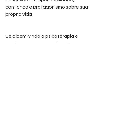
confiança e protagonismo sobre sua 
própria vida.
Seja bem-vindo à psicoterapia e 
continue nos acompanhando.
PsiPop | Psicologia Viva Zen ! 
Ver tudo
Posts recentes