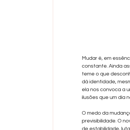
Mudar é, em essência
constante. Ainda as
teme o que desconh
dá identidade, mes
ela nos convoca a u
ilusões que um dia 
O medo da mudança 
previsibilidade. O n
de estabilidade, lu