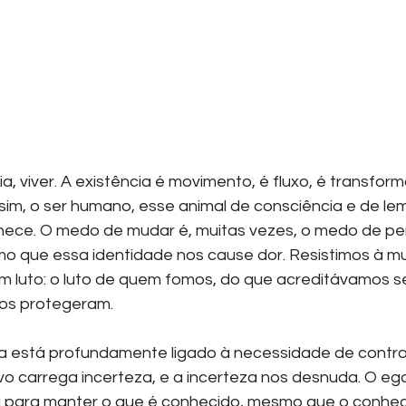
, viver. A existência é movimento, é fluxo, é transfor
sim, o ser humano, esse animal de consciência e de le
ece. O medo de mudar é, muitas vezes, o medo de per
mo que essa identidade nos cause dor. Resistimos à 
m luto: o luto de quem fomos, do que acreditávamos se
nos protegeram.
está profundamente ligado à necessidade de control
ovo carrega incerteza, e a incerteza nos desnuda. O eg
ta para manter o que é conhecido, mesmo que o conhec