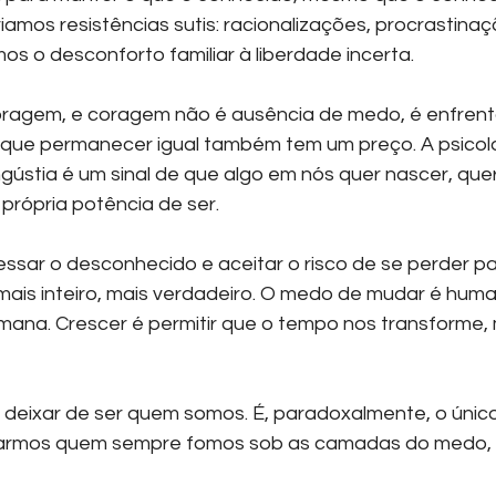
riamos resistências sutis: racionalizações, procrastina
os o desconforto familiar à liberdade incerta.
ragem, e coragem não é ausência de medo, é enfrent
ue permanecer igual também tem um preço. A psicolog
ústia é um sinal de que algo em nós quer nascer, quer 
 própria potência de ser.
vessar o desconhecido e aceitar o risco de se perder par
mais inteiro, mais verdadeiro. O medo de mudar é huma
ana. Crescer é permitir que o tempo nos transforme,
 deixar de ser quem somos. É, paradoxalmente, o únic
narmos quem sempre fomos sob as camadas do medo, d