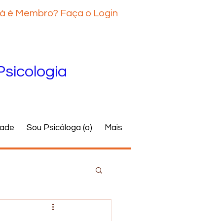
á é Membro? Faça o Login
Psicologia
dade
Sou Psicóloga (o)
Mais