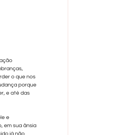
mação 
mbranças, 
der o que nos 
mudança porque 
r, e até das 
e e 
o, em sua ânsia 
ido já não 