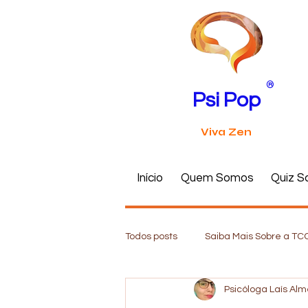
®
Psi Pop
Viva Zen
Início
Quem Somos
Quiz S
Todos posts
Saiba Mais Sobre a TC
Psicóloga Laís Al