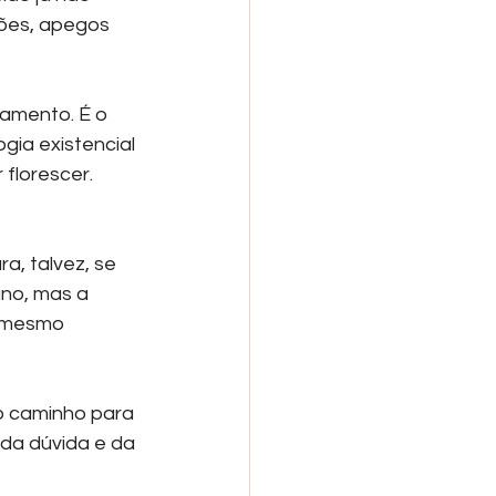
ções, apegos 
amento. É o 
ia existencial 
florescer. 
a, talvez, se 
no, mas a 
 mesmo 
o caminho para 
a dúvida e da 