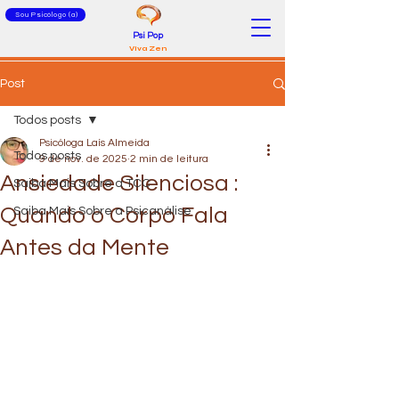
Sou Psicólogo (a)
Psi Pop
Viva Zen
Post
Todos posts
Psicóloga Laís Almeida
Todos posts
9 de nov. de 2025
2 min de leitura
Ansiedade Silenciosa :
Saiba Mais Sobre a TCC
Quando o Corpo Fala
Saiba Mais Sobre a Psicanálise
Antes da Mente