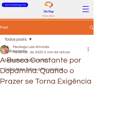
Sou Psicólogo (a)
Psi Pop
Viva Zen
Post
Todos posts
Psicóloga Laís Almeida
Todos posts
16 de out. de 2025
2 min de leitura
A Busca Constante por
Saiba Mais Sobre a TCC
Dopamina: Quando o
Saiba Mais Sobre a Psicanálise
Prazer se Torna Exigência