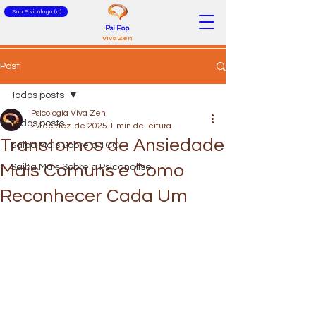
Sou Psicólogo (a)
Psi Pop
Viva Zen
Post
Todos posts
Psicologia Viva Zen
Todos posts
27 de dez. de 2025
1 min de leitura
Transtornos de Ansiedade
Saiba Mais Sobre a TCC
Mais Comuns e Como
Saiba Mais Sobre a Psicanálise
Reconhecer Cada Um