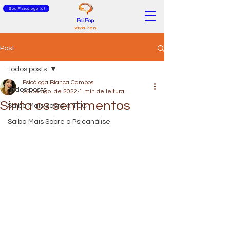
Sou Psicólogo (a)
Psi Pop
Viva Zen
Post
Todos posts
Psicóloga Bianca Campos
Todos posts
22 de ago. de 2022
1 min de leitura
Sinta os sentimentos
Saiba Mais Sobre a TCC
Saiba Mais Sobre a Psicanálise