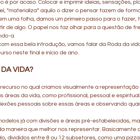
o é por acaso. Colocar e imprimir ideias, sensações, pl
, “materializa” aquilo o dizer o pensar fazem de forma
em uma folha, damos um primeiro passo para o fazer, t
r de algo. O papel nos faz olhar para a questão de fre
ndo-a.
, com essa bela introdução, vamos falar da Roda da vi
rso neste final e início de ano.
 DA VIDA?
 recurso no qual criamos visualmente a representação
 áreas da vida, como profissional, pessoal e espiritual.
eflexões pessoais sobre essas áreas e observando qua
odelos já com divisões e áreas pré-estabelecidas, m
a maneira que melhor nos representar. Basicamente 
ulo, divididos entre 8 ou 12 subsetores, como uma pizza.