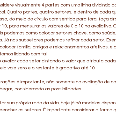
sidere visualmente 4 partes com uma linha dividindo a
ical. Quatro partes, quatro setores, e dentro de cada q
isso, do meio do círculo com sentido para fora, faça cí
r 10, para mensurar os valores de 0 a 10 na avaliativa. 
is podemos como colocar setores chave, como saúde, 
ões. Já nos subsetores podemos refinar cada setor. Exe
locar família, amigos e relacionamentos afetivos, e a
amos lidando com tal.
avaliar cada setor pintando o valor que atribui a cada
o vale zero e o restante é gradativo até 10.
erações é importante, não somente na avaliação de c
egar, considerando as possibilidades.
tar sua própria roda da vida, hoje já há modelos disponí
eencher os setores. É importante considerar a forma q