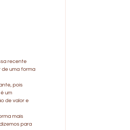
ssa recente 
r de uma forma 
nte, pois 
 é um 
o de valor e 
orma mais 
 dizemos para 