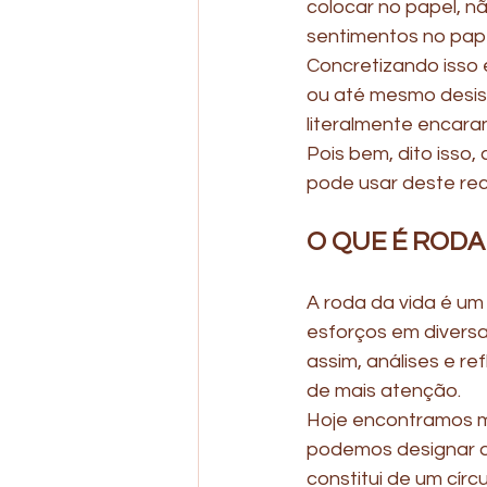
colocar no papel, nã
sentimentos no papel
Concretizando isso 
ou até mesmo desisti
literalmente encara
Pois bem, dito isso
pode usar deste recu
O QUE É RODA
A roda da vida é um
esforços em diversas
assim, análises e r
de mais atenção.
Hoje encontramos m
podemos designar d
constitui de um círc