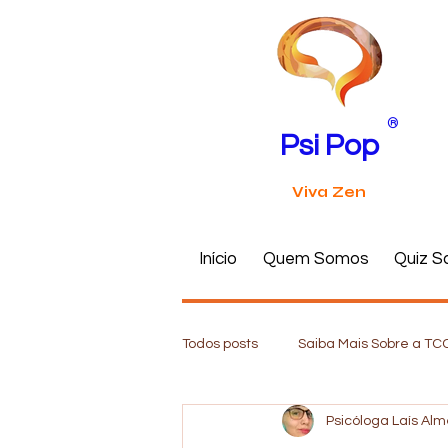
®
Psi Pop
Viva Zen
Início
Quem Somos
Quiz S
Todos posts
Saiba Mais Sobre a TC
Psicóloga Laís Al