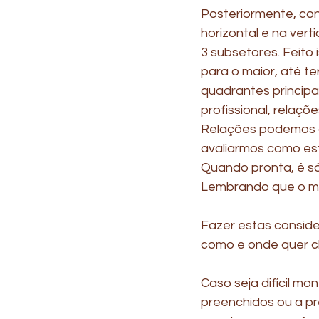
Posteriormente, con
horizontal e na vert
3 subsetores. Feito 
para o maior, até te
quadrantes principa
profissional, relaç
Relações podemos co
avaliarmos como est
Quando pronta, é só 
Lembrando que o mei
Fazer estas consid
como e onde quer ch
Caso seja difícil mon
preenchidos ou a pr