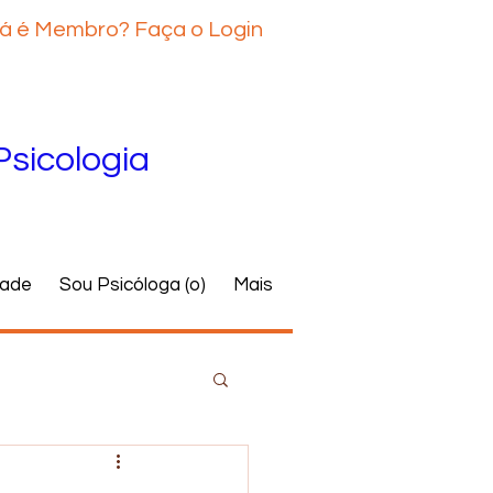
á é Membro? Faça o Login
Psicologia
dade
Sou Psicóloga (o)
Mais