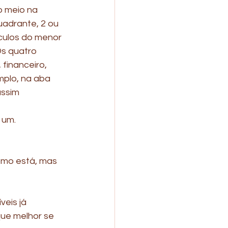
o meio na 
uadrante, 2 ou 
rculos do menor 
Os quatro 
financeiro, 
mplo, na aba 
ssim 
 um. 
omo está, mas 
veis já 
ue melhor se 