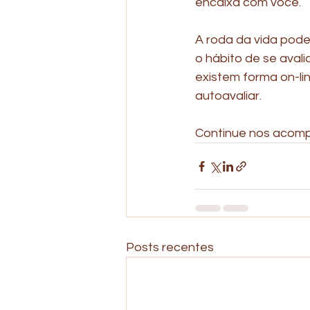
encaixa com você.
A roda da vida pode
o hábito de se avali
existem forma on-li
autoavaliar.
Continue nos acomp
Posts recentes