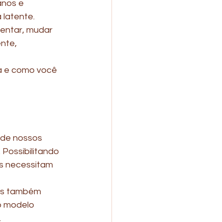
anos e 
 latente. 
entar, mudar 
nte, 
da e como você 
 de nossos 
 Possibilitando 
is necessitam 
as também 
o modelo 
 