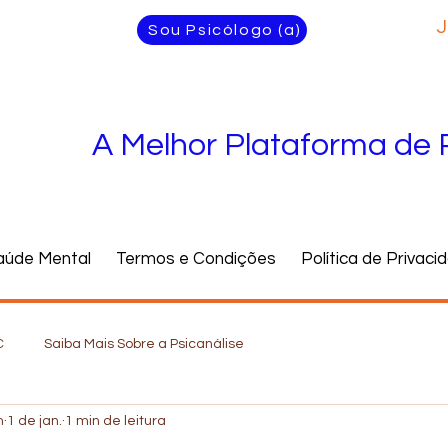
J
Sou Psicólogo (a)
A Melhor Plataforma de 
aúde Mental
Termos e Condições
Política de Privaci
C
Saiba Mais Sobre a Psicanálise
n
1 de jan.
1 min de leitura