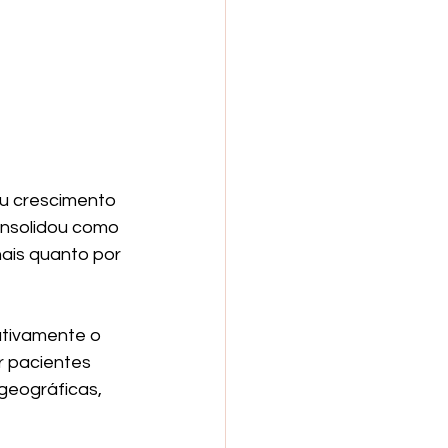
eu crescimento 
onsolidou como 
ais quanto por 
ativamente o 
r pacientes 
geográficas, 