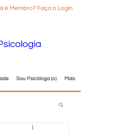
á é Membro? Faça o Login
Psicologia
dade
Sou Psicóloga (o)
Mais