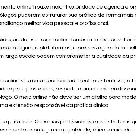
imento online trouxe maior flexibilidade de agenda e o
sicólogos puderam estruturar sua prática de forma mais
onciliando melhor vida pessoal e profissional.
lidação da psicologia online também trouxe desafios i
laros em algumas plataformas, a precarização do trabal
 larga escala podem comprometer a qualidade da prát
ia online seja uma oportunidade real e sustentável, é 
ada a princípios éticos, respeito à autonomia profissiona
ólogo. O meio online não deve ser um atalho para mode
uma extensão responsável da prática clínica.
veio para ficar. Cabe aos profissionais e às estruturas 
crescimento aconteça com qualidade, ética e cuidado 