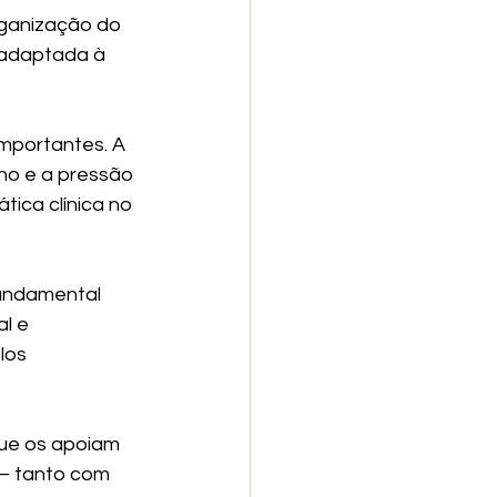
rganização do 
 adaptada à 
mportantes. A 
ho e a pressão 
ica clínica no 
fundamental 
l e 
los 
que os apoiam 
— tanto com 