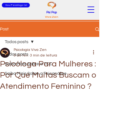
Sou Psicólogo (a)
Psi Pop
Viva Zen
Post
Todos posts
Psicologia Viva Zen
Todos posts
9 de fev.
3 min de leitura
Psicóloga Para Mulheres :
Saiba Mais Sobre a TCC
Por Que Muitas Buscam o
Saiba Mais Sobre a Psicanálise
Atendimento Feminino ?