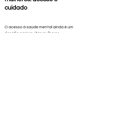
cuidado
O acesso à saúde mental ainda é um 
desafio para muitas mulheres. 
Plataformas de 
psicologia popular
surgem como alternativa para tornar 
a terapia mais acessível, sem abrir 
mão da ética e da qualidade técnica.
Cuidar da saúde emocional não deve 
ser luxo, e sim parte da vida.
Considerações finais