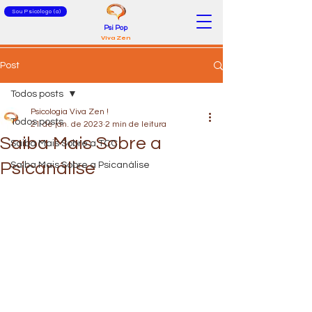
Sou Psicólogo (a)
Psi Pop
Viva Zen
Post
Todos posts
Psicologia Viva Zen !
Todos posts
21 de jan. de 2023
2 min de leitura
Saiba Mais Sobre a
Saiba Mais Sobre a TCC
Psicanálise
Saiba Mais Sobre a Psicanálise