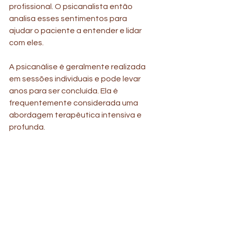
profissional. O psicanalista então 
analisa esses sentimentos para 
ajudar o paciente a entender e lidar 
com eles.
A psicanálise é geralmente realizada 
em sessões individuais e pode levar 
anos para ser concluída. Ela é 
frequentemente considerada uma 
abordagem terapêutica intensiva e 
profunda. 
Conheça Nossos 
Profissionais 
Psicanalistas 