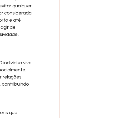
vitar qualquer 
or considerada 
rto e até 
agir de 
ividade, 
 indivíduo vive 
socialmente. 
r relações 
, contribuindo 
ens que 