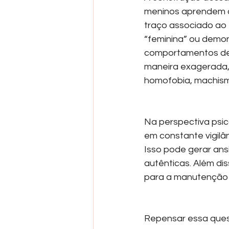
meninos aprendem qu
traço associado ao 
“feminina” ou demon
comportamentos defe
maneira exagerada, 
homofobia, machism
Na perspectiva psicol
em constante vigilâ
Isso pode gerar ans
autênticas. Além dis
para a manutenção 
Repensar essa ques