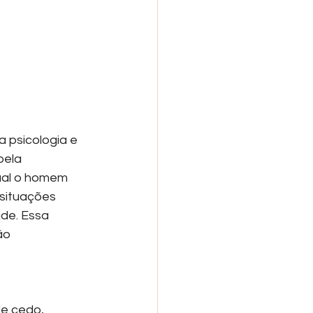
 psicologia e 
pela 
ual o homem 
situações 
de. Essa 
ão 
de cedo, 