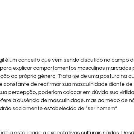
gil é um conceito que vem sendo discutido no campo da
s para explicar comportamentos masculinos marcados 
ção ao próprio gênero. Trata-se de uma postura na q
 constante de reafirmar sua masculinidade diante de 
sua percepção, poderiam colocar em dúvida sua virilida
refere à ausência de masculinidade, mas ao medo de n
drão socialmente estabelecido de “ser homem”.
deia está ligada a expectativas culturais rígidas. Des