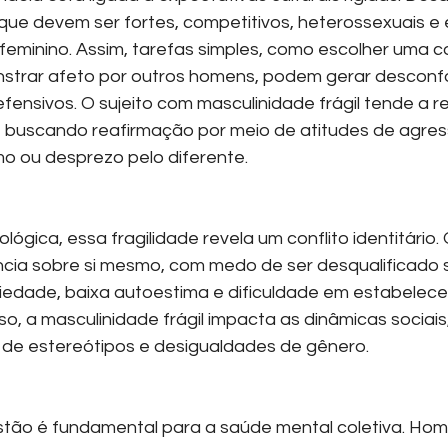
e devem ser fortes, competitivos, heterossexuais e e
feminino. Assim, tarefas simples, como escolher uma c
strar afeto por outros homens, podem gerar desconfo
nsivos. O sujeito com masculinidade frágil tende a re
buscando reafirmação por meio de atitudes de agress
o ou desprezo pelo diferente.
ógica, essa fragilidade revela um conflito identitário. O
ncia sobre si mesmo, com medo de ser desqualificado 
iedade, baixa autoestima e dificuldade em estabelece
so, a masculinidade frágil impacta as dinâmicas sociais
de estereótipos e desigualdades de gênero.
tão é fundamental para a saúde mental coletiva. Hom