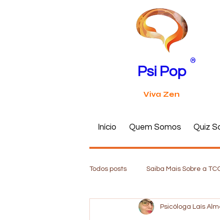
®
Psi Pop
Viva Zen
Início
Quem Somos
Quiz S
Todos posts
Saiba Mais Sobre a TC
Psicóloga Laís Al