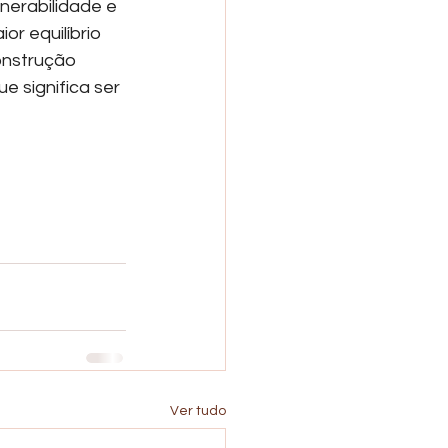
nerabilidade e 
r equilíbrio 
onstrução 
 significa ser 
Ver tudo