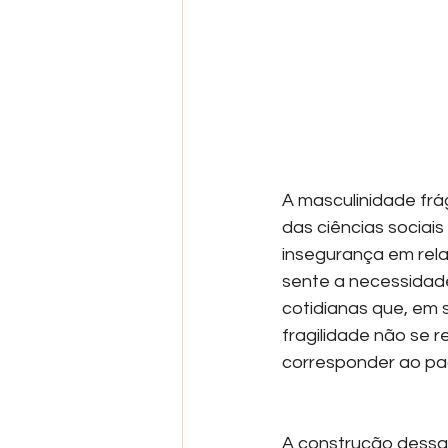
A masculinidade frá
das ciências sociai
insegurança em rela
sente a necessidade
cotidianas que, em 
fragilidade não se 
corresponder ao pa
A construção dessa i