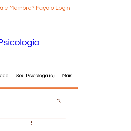
á é Membro? Faça o Login
Psicologia
dade
Sou Psicóloga (o)
Mais