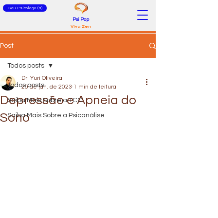
Sou Psicólogo (a)
Psi Pop
Viva Zen
Post
Todos posts
Dr. Yuri Oliveira
Todos posts
20 de jan. de 2023
1 min de leitura
Depressão e Apneia do
Saiba Mais Sobre a TCC
Sono
Saiba Mais Sobre a Psicanálise