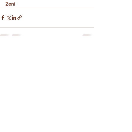
Zen! 
Ver tudo
Posts recentes