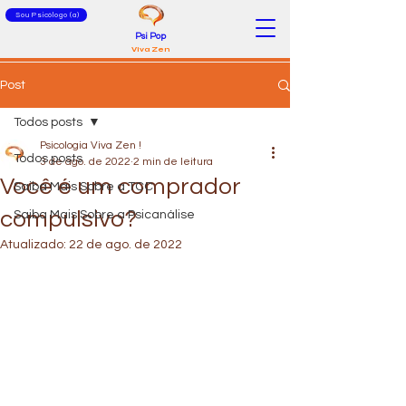
Sou Psicólogo (a)
Psi Pop
Viva Zen
Post
Todos posts
Psicologia Viva Zen !
Todos posts
3 de ago. de 2022
2 min de leitura
Você é um comprador
Saiba Mais Sobre a TCC
compulsivo?
Saiba Mais Sobre a Psicanálise
Atualizado:
22 de ago. de 2022