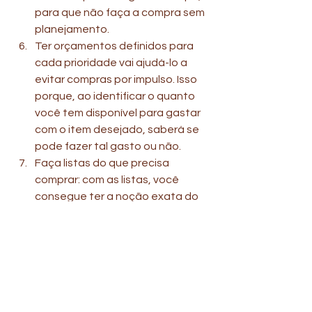
para que não faça a compra sem 
planejamento. 
Ter orçamentos definidos para 
cada prioridade vai ajudá-lo a 
evitar compras por impulso. Isso 
porque, ao identificar o quanto 
você tem disponível para gastar 
com o item desejado, saberá se 
pode fazer tal gasto ou não.
Faça listas do que precisa 
comprar: com as listas, você 
consegue ter a noção exata do 
que precisa comprar, não dando 
margem para levar aquilo que é 
supérfluo.