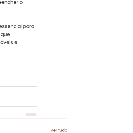
eencher o 
essencial para 
 que 
áveis e 
Ver tudo