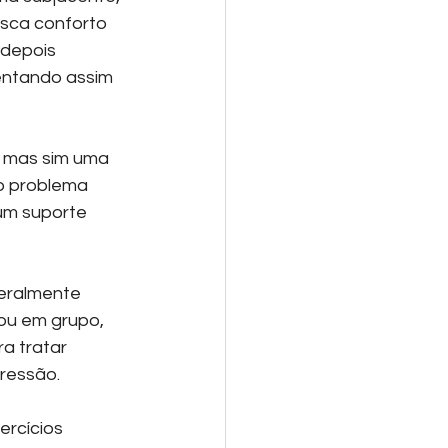
usca conforto 
depois 
entando assim 
 mas sim uma 
o problema 
um suporte 
eralmente 
ou em grupo, 
a tratar 
ressão.
rcícios 