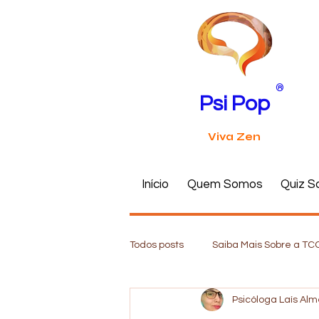
®
Psi Pop
Viva Zen
Início
Quem Somos
Quiz S
Todos posts
Saiba Mais Sobre a TC
Psicóloga Laís Al