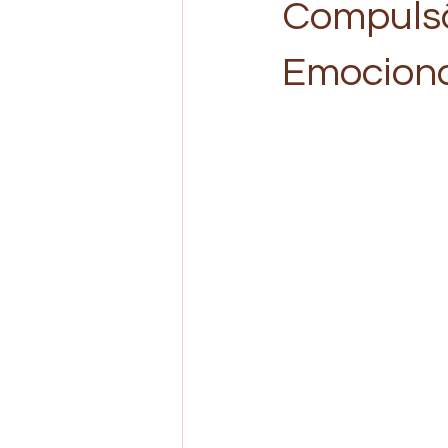
Compulsã
Emocion