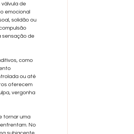
válvula de 
o emocional 
al, solidão ou 
 compulsão 
a sensação de 
itivos, como 
ento 
trolada ou até 
tos oferecem 
ulpa, vergonha 
e tornar uma 
 enfrentam. No 
ma subjacente, 