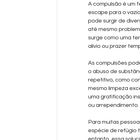
A compulsão é um f
escape para o vazi
pode surgir de dive
até mesmo problema
surge como uma ten
alívio ou prazer tem
As compulsões pode
o abuso de substân
repetitivo, como c
mesmo limpeza exc
uma gratificação in
ou arrependimento.
Para muitas pessoa
espécie de refúgio
entanto, essa soluç