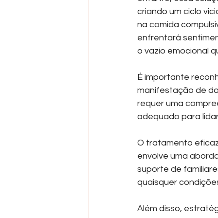
criando um ciclo vic
na comida compulsi
enfrentará sentimen
o vazio emocional q
É importante recon
manifestação de dor
requer uma compree
adequado para lida
O tratamento efica
envolve uma abordag
suporte de familiar
quaisquer condiçõe
Além disso, estraté