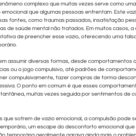
enômeno complexo que muitas vezes serve como uma 
o emocional que algumas pessoas enfrentam. Este vazi
rsas fontes, como traumas passados, insatisfação pesso
s de saúde mental não tratados. Em muitos casos, a
tativa de preencher esse vazio, oferecendo uma fals
porário.
m assumir diversas formas, desde comportamentos ad
cias ou o jogo compulsivo, até padrões de comportam
omer compulsivamente, fazer compras de forma descon
essiva. O ponto em comum é que esses comportamen
stantânea, muitas vezes seguida por sentimentos de c
s que sofrem de vazio emocional, a compulsão pode s
 temporário, um escape do desconforto emocional que
ão temporária geralmente agrava ainda mais o proble