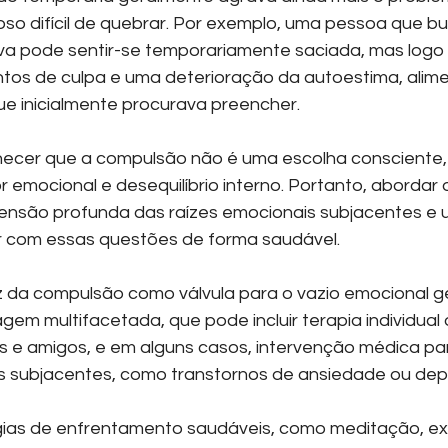
ioso difícil de quebrar. Por exemplo, uma pessoa que b
va pode sentir-se temporariamente saciada, mas logo 
tos de culpa e uma deterioração da autoestima, alim
ue inicialmente procurava preencher.
hecer que a compulsão não é uma escolha consciente,
 emocional e desequilíbrio interno. Portanto, abordar 
nsão profunda das raízes emocionais subjacentes e 
r com essas questões de forma saudável.
z da compulsão como válvula para o vazio emocional g
em multifacetada, que pode incluir terapia individual 
es e amigos, e em alguns casos, intervenção médica par
s subjacentes, como transtornos de ansiedade ou dep
gias de enfrentamento saudáveis, como meditação, exe