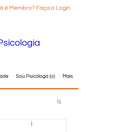
á é Membro? Faça o Login
Psicologia
dade
Sou Psicóloga (o)
Mais