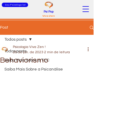
Sou Psicólogo (a)
Psi Pop
Viva Zen
Post
Todos posts
Psicologia Viva Zen !
Todos posts
26 de jan. de 2023
2 min de leitura
Behaviorismo
Saiba Mais Sobre a TCC
Saiba Mais Sobre a Psicanálise