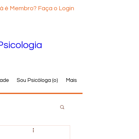
á é Membro? Faça o Login
Psicologia
dade
Sou Psicóloga (o)
Mais