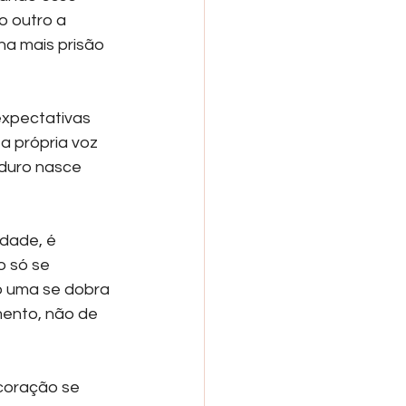
o outro a 
na mais prisão 
expectativas 
a própria voz 
duro nasce 
rdade, é 
o só se 
o uma se dobra 
ento, não de 
coração se 