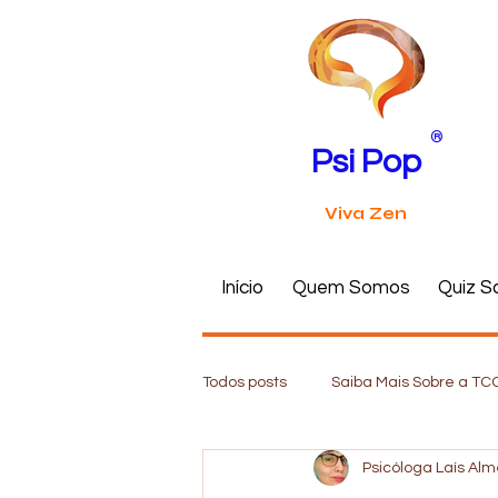
®
Psi Pop
Viva Zen
Início
Quem Somos
Quiz S
Todos posts
Saiba Mais Sobre a TC
Psicóloga Laís Al