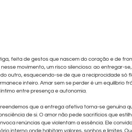
iga, feita de gestos que nascem do coração e de fron
 nesse movimento, um risco silencioso: ao entregar-se,
do outro, esquecendo-se de que a reciprocidade só fl
anece inteiro. Amar sem se perder é um equilíbrio frág
o íntimo entre presença e autonomia.
preendemos que a entrega afetiva torna-se genuína q
ciência de si. O amor não pede sacrifícios que estil
nvoca renúncias que violentam a essência. Ele convida
tório interno onde habitam valores, sonhos e limites. Q