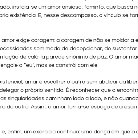
nado, instala-se um amor ansioso, faminto, que busca n
ria existência. E, nesse descompasso, o vínculo se tor
o amor exige coragem: a coragem de não se moldar a 
 necessidades sem medo de decepcionar, de sustentar 
tação de calá-la parece sinônimo de paz. O amor ma
engole o “eu”, mas se constrói com ele.
istencial, amar é escolher o outro sem abdicar da libe
 delegar o próprio sentido. É reconhecer que o encontr
as singularidades caminham lado a lado, e não quand
a da outra. Assim, o amor torna-se espaço de crescim
é, enfim, um exercício contínuo: uma dança em que o 