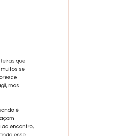
teiras que 
 muitos se 
oresce 
il, mas 
uando é 
haçam 
 ao encontro, 
uando esse 