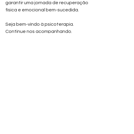
garantir uma jornada de recuperação 
física e emocional bem-sucedida.
Seja bem-vindo à psicoterapia. 
Continue nos acompanhando.
Psicologia Popular | Viva Bem, Viva 
Zen! 
Ver tudo
Posts recentes