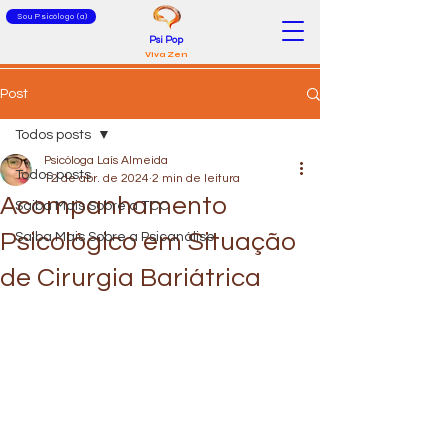
Sou Psicólogo (a)
Psi Pop
Viva Zen
Post
Todos posts
Psicóloga Laís Almeida
Todos posts
12 de abr. de 2024
2 min de leitura
Acompanhamento
Saiba Mais Sobre a TCC
Psicológico em Situação
Saiba Mais Sobre a Psicanálise
de Cirurgia Bariátrica