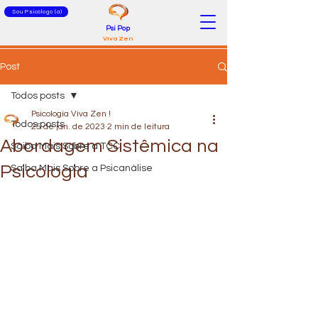
Sou Psicólogo (a)
Psi Pop
Viva Zen
Post
Todos posts
Psicologia Viva Zen !
Todos posts
25 de jan. de 2023
2 min de leitura
Abordagem Sistêmica na
Saiba Mais Sobre a TCC
Psicologia
Saiba Mais Sobre a Psicanálise