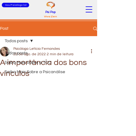
Sou Psicólogo (a)
Psi Pop
Viva Zen
Post
Todos posts
Psicóloga Letícia Fernandes
Todos posts
22 de ago. de 2022
2 min de leitura
A importância dos bons
Saiba Mais Sobre a TCC
vínculos
Saiba Mais Sobre a Psicanálise