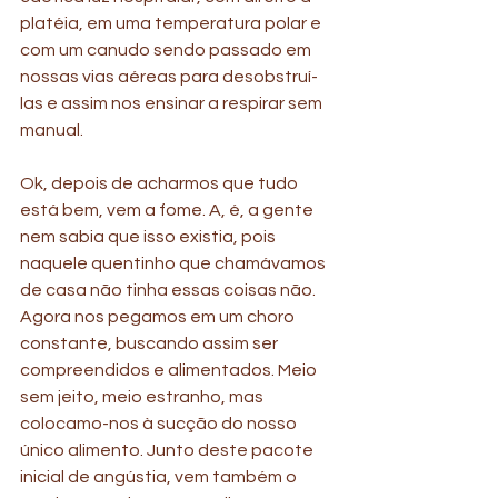
platéia, em uma temperatura polar e 
com um canudo sendo passado em 
nossas vias aéreas para desobstruí-
las e assim nos ensinar a respirar sem 
manual.
Ok, depois de acharmos que tudo 
está bem, vem a fome. A, é, a gente 
nem sabia que isso existia, pois 
naquele quentinho que chamávamos 
de casa não tinha essas coisas não. 
Agora nos pegamos em um choro 
constante, buscando assim ser 
compreendidos e alimentados. Meio 
sem jeito, meio estranho, mas 
colocamo-nos à sucção do nosso 
único alimento. Junto deste pacote 
inicial de angústia, vem também o 