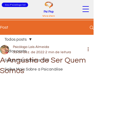
Sou Psicólogo (a)
Psi Pop
Viva Zen
Post
Todos posts
Psicóloga Laís Almeida
Todos posts
30 de dez. de 2022
2 min de leitura
A Angústia de Ser Quem
Saiba Mais Sobre a TCC
Somos
Saiba Mais Sobre a Psicanálise