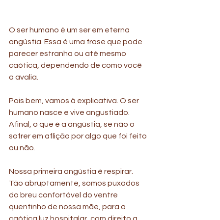
O ser humano é um ser em eterna 
angústia. Essa é uma frase que pode 
parecer estranha ou até mesmo 
caótica, dependendo de como você 
a avalia.
Pois bem, vamos à explicativa. O ser 
humano nasce e vive angustiado. 
Afinal, o que é a angústia, se não o 
sofrer em aflição por algo que foi feito 
ou não.
Nossa primeira angústia é respirar. 
Tão abruptamente, somos puxados 
do breu confortável do ventre 
quentinho de nossa mãe, para a 
caótica luz hospitalar, com direito a 