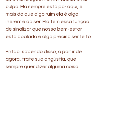
culpa. Ela sempre está por aqui, e 
mais do que algo ruim ela é algo 
inerente ao ser. Ela tem essa função 
de sinalizar que nosso bem-estar 
está abalado e algo precisa ser feito.
Então, sabendo disso, a partir de 
agora, trate sua angústia, que 
sempre quer dizer alguma coisa.
Seja bem-vindo à psicoterapia.
Continue nos acompanhado por aqui 
e conheça nossos profissionais para 
lhe ajudar com suas angústias.