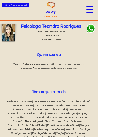
Sou Psicólogo (a)
Psi Pop
Viva Zen
Psicóloga Teandra Rodrigues
Psicanalista (Psicanálise)
CRP 04/68095
Nova Serrana - MG
Quem sou eu
Teandra Rodrigues, psicóloga clínica. Atuo com atendimento online e
presencial. Atendo crianças, adolescentes e adultos.
Temas que atendo
Ansiedade | Depressão | Transtorno de Humor | TAB (Transtorno Afetivo Bipolar) |
Síndrome do Pânico | TOC (Transtorno Obsessivo Compulsivo) | TDAH
(Transtorno de Déficit de Atenção e Hiperatividade) | Transtornos de
Personalidade | Borderline | Timidez | Problemas de Aprendizagem | Adaptação
Home Office | Problemas relacionados ao COVID / Pandemia | Terapia na
Gestação | Aborto | Adoção de Filhos | Terapia de Casal | Problemas no
Casamento | Família | Fobias (Medos) | Fobia Social (Ansiedade Social) | Crianças |
Adolescentes | Adultos | Incertezas quanto ao Futuro | Luto / Morte | Psicologia
Oncológica (câncer) | Psicologia Educacional | Traição | Divórcio / Separação |