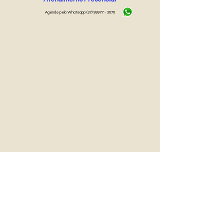
Agende pelo Whatsapp
(37) 99977 - 3676
Rua Vereador Lelis Camilo, 55, Centro
Nova Serrana - MG