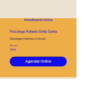
Atendimento Online
Psicóloga Rafaela Della Santa
Psicologia Histórico-Cultural
40 min
80
R$ 80
Reais
brasileiros
Agendar Online