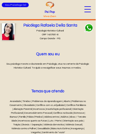
Sou Psicólogo (a)
Psi Pop
Viva Zen
Psicóloga Rafaela Della Santa
Psicologia Histórico-Cultural
CRP 14/07061-8
Campo Grande - MS
Quem sou eu
Sou psicóloga mestra e doutoranda em Psicologia, atuo na vertente da Psicologia
Histórico-Cultural. Te ajudo a ressignificar seus traumas e medos.
Temas que atendo
Ansiedade | Timidez | Problemas de Aprendizagem | Aborto | Problemas no
Casamento | Obesidade | Conflitos com a Lei (judiciais) | Conflitos Familiares
| Alienação Parental | Incertezas | Insatisfação profissional | Orientação
Profissional | Desenvolvimento Pessoal | Conflitos na Escola | Estresse |
Burnout | Família | Fobias (Medos) | Adolescentes | Adultos | Idoso / Terceira
idade | Incertezas quanto ao Futuro | Luto / Morte | Orientação aos pais |
Traição | Divórcio / Separação | Violência doméstica | Violência Sexual |
Violência contra a Mulher | Sexualidade | Baixa Auto Estima | Insegurança |
Vergonha | Sentimento de "vazio"