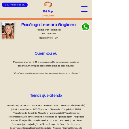
Sou Psicólogo (a)
Psi Pop
Viva Zen
Psicóloga Leonara Gagliano
Psicanalista (Psicanálise)
CRP 06/185432
Ribeirão Preto - SP
Quem sou eu
Psicóloga, atuando há 15 anos com gestão de pessoas, focada no
desenvolvimento pessoal e profissional de cada indivíduo.
"Conhece-te a ti mesmo e conhecerás o universo e os deuses''
Temas que atendo
Ansiedade | Depressão | Transtorno de Humor | TAB (Transtorno Afetivo Bipolar)
| Síndrome do Pânico | TOC (Transtorno Obsessivo Compulsivo) | TDAH
(Transtorno de Déficit de Atenção e Hiperatividade) | Transtornos de
Personalidade | Borderline | Timidez | Problemas de Aprendizagem | Adaptação
Home Office | Problemas relacionados ao COVID / Pandemia | Terapia na
Gestação | Aborto | Adoção de Filhos | Terapia de Casal | Problemas no
Casamento | Cirurgia Bariátrica | Obesidade | Anorexia / Bulimia | Compulsão