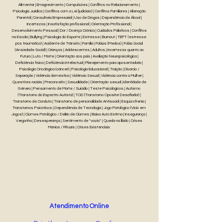
Alimentar | Emagrecimento | Compulsões | Conflitos no Relacionamento |
Psicologia Jurídica | Conflitos com a Lei (judiciais) | Conflitos Familiares | Alienação
Parental | Consultoria Empresarial | Uso de Drogas | Dependência de Álcool |
Incertezas | Insatisfação profissional | Orientação Profissional |
Desenvolvimento Pessoal | Dor / Doença Crônica | Cuidados Paliativos | Conflitos
na Escola | Bullying | Psicologia do Esporte | Estresse | Burnout | TEPT (estresse
pós traumático) | Acidente de Trânsito | Família | Fobias (Medos) | Fobia Social
(Ansiedade Social) | Crianças | Adolescentes | Adultos | Incertezas quanto ao
Futuro | Luto / Morte | Orientação aos pais | Avaliação Neuropsicológica |
Deficiência física | Deficiência intelectual | Planejamento para aposentadoria |
Psicologia Oncológica (câncer) | Psicologia Educacional | Traição | Divórcio /
Separação | Violência doméstica | Violência Sexual | Violência contra a Mulher |
Questões raciais | Preconceito | Sexualidade | Orientação sexual | Identidade de
Gênero | Pensamento de Morte / Suicídio | Teste Psicológicos | Autismo
(Transtorno do Espectro Autista) | TOD (Transtorno Opositor Desafiador) |
Transtorno de Conduta | Transtorno de personalidade Antisocial | Esquizofrenia |
Transtornos Psicóticos | Dependência de Tecnologia | Jogo Patológico (Vício em
Jogos) | Ciúmes Patológico / Delírio de Ciúmes | Baixa Auto Estima | Insegurança |
Vergonha | Desesperança | Sentimento de "vazio" | Queda na libido | Crises
Manias / Rituais | Crises Existenciais
Atendimento Online