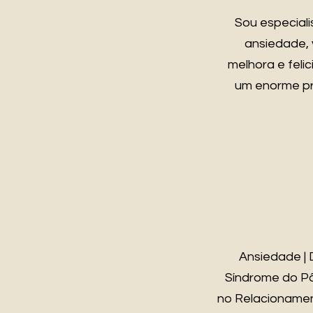
Sou especial
ansiedade,
melhora e feli
um enorme pr
Ansiedade | 
Síndrome do Pân
no Relacionament