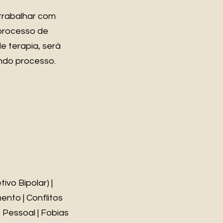
trabalhar com
processo de
e terapia, será
ndo processo.
vo Bipolar) |
ento | Conflitos
 Pessoal | Fobias