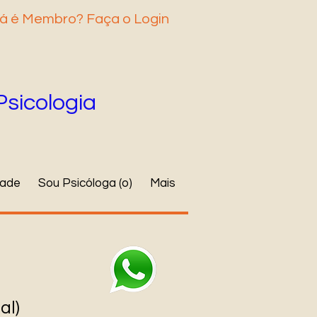
á é Membro? Faça o Login
Psicologia
dade
Sou Psicóloga (o)
Mais
al)