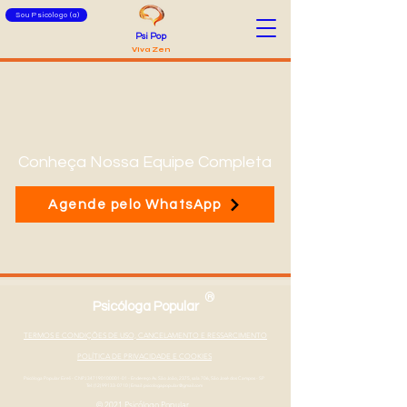
Sou Psicólogo (a)
Psi Pop
Viva Zen
Conheça Nossa Equipe Completa
Agende pelo WhatsApp
®
Psicóloga Popular
TERMOS E CONDIÇÕES DE USO, CANCELAMENTO E RESSARCIMENTO
POLÍTICA DE PRIVACIDADE E COOKIES
Psicóloga Popular Eireli - CNPJ
347190100001-01
- Endereço Av. São João, 2375, sala 706, São José dos Campos - SP
Tel: (12) 99133-0710
|
Email: psicologapopular@gmail.com
© 2021 Psicólogo Popular