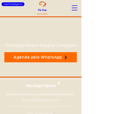
Sou Psicólogo (a)
Psi Pop
Viva Zen
Conheça Nossa Equipe Completa
Agende pelo WhatsApp
®
Psicóloga Popular
TERMOS E CONDIÇÕES DE USO, CANCELAMENTO E RESSARCIMENTO
POLÍTICA DE PRIVACIDADE E COOKIES
Psicóloga Popular Eireli - CNPJ
347190100001-01
- Endereço Av. São João, 2375, sala 706, São José dos Campos - SP
Tel: (12) 99133-0710
|
Email: psicologapopular@gmail.com
© 2021 Psicólogo Popular