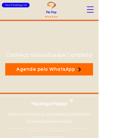
Sou Psicólogo (a)
Psi Pop
Viva Zen
Conheça Nossa Equipe Completa
Agende pelo WhatsApp
®
Psicóloga Popular
TERMOS E CONDIÇÕES DE USO, CANCELAMENTO E RESSARCIMENTO
POLÍTICA DE PRIVACIDADE E COOKIES
Psicóloga Popular Eireli - CNPJ
347190100001-01
- Endereço Av. São João, 2375, sala 706, São José dos Campos - SP
Tel: (12) 99133-0710
|
Email: psicologapopular@gmail.com
© 2021 Psicólogo Popular