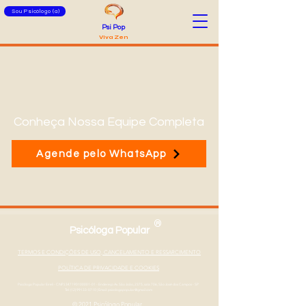
Sou Psicólogo (a)
Psi Pop
Viva Zen
Conheça Nossa Equipe Completa
Agende pelo WhatsApp
®
Psicóloga Popular
TERMOS E CONDIÇÕES DE USO, CANCELAMENTO E RESSARCIMENTO
POLÍTICA DE PRIVACIDADE E COOKIES
Psicóloga Popular Eireli - CNPJ
347190100001-01
- Endereço Av. São João, 2375, sala 706, São José dos Campos - SP
Tel: (12) 99133-0710
|
Email: psicologapopular@gmail.com
© 2021 Psicólogo Popular