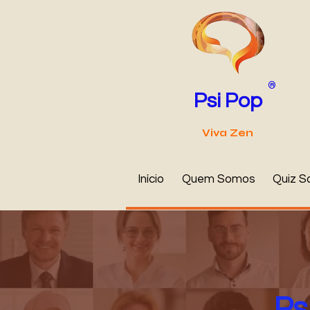
®
Psi Pop
Viva Zen
Início
Quem Somos
Quiz S
Ps