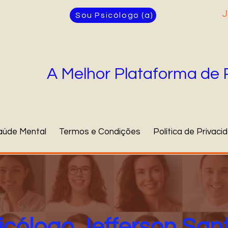
J
Sou Psicólogo (a)
A Melhor Plataforma de 
aúde Mental
Termos e Condições
Política de Privaci
icólogo Jefferson San