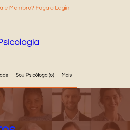
á é Membro? Faça o Login
Psicologia
dade
Sou Psicóloga (o)
Mais
tos