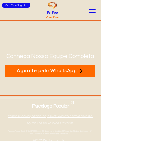
Sou Psicólogo (a)
Psi Pop
Viva Zen
Conheça Nossa Equipe Completa
Agende pelo WhatsApp
®
Psicóloga Popular
TERMOS E CONDIÇÕES DE USO, CANCELAMENTO E RESSARCIMENTO
POLÍTICA DE PRIVACIDADE E COOKIES
Psicóloga Popular Eireli - CNPJ
347190100001-01
- Endereço Av. São João, 2375, sala 706, São José dos Campos - SP
Tel: (12) 99133-0710
|
Email: psicologapopular@gmail.com
© 2021 Psicólogo Popular