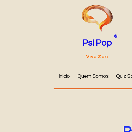
®
Psi Pop
Viva Zen
Início
Quem Somos
Quiz S
P