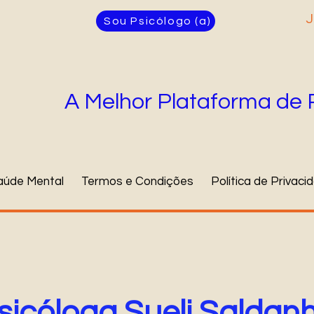
J
Sou Psicólogo (a)
A Melhor Plataforma de 
aúde Mental
Termos e Condições
Política de Privaci
sicóloga Sueli Saldan