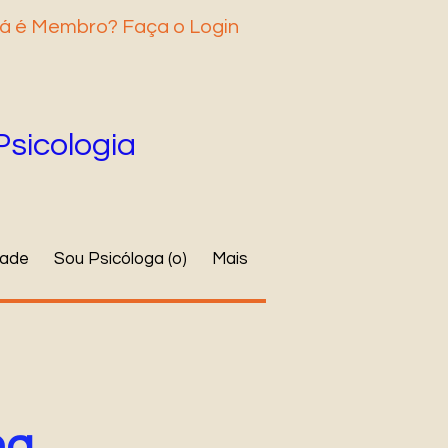
á é Membro? Faça o Login
Psicologia
dade
Sou Psicóloga (o)
Mais
ha