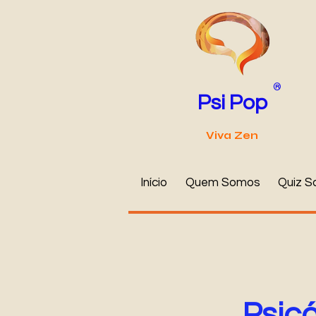
®
Psi Pop
Viva Zen
Início
Quem Somos
Quiz S
Psic