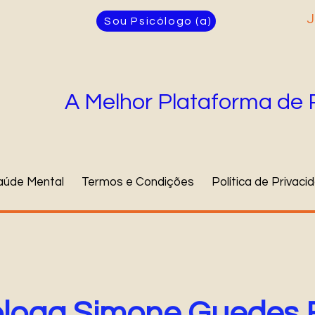
J
Sou Psicólogo (a)
A Melhor Plataforma de 
aúde Mental
Termos e Condições
Política de Privaci
óloga Simone Guedes 