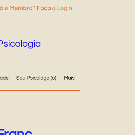
á é Membro? Faça o Login
Psicologia
dade
Sou Psicóloga (o)
Mais
Franc