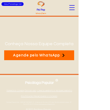
Sou Psicólogo (a)
Psi Pop
Viva Zen
Conheça Nossa Equipe Completa
Agende pelo WhatsApp
®
Psicóloga Popular
TERMOS E CONDIÇÕES DE USO, CANCELAMENTO E RESSARCIMENTO
POLÍTICA DE PRIVACIDADE E COOKIES
Psicóloga Popular Eireli - CNPJ
347190100001-01
- Endereço Av. São João, 2375, sala 706, São José dos Campos - SP
Tel: (12) 99133-0710
|
Email: psicologapopular@gmail.com
© 2021 Psicólogo Popular