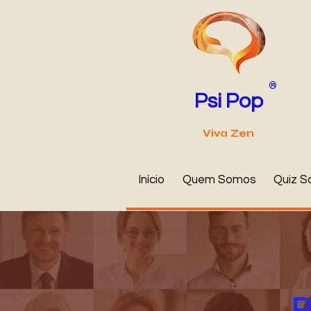
®
Psi Pop
Viva Zen
Início
Quem Somos
Quiz S
P