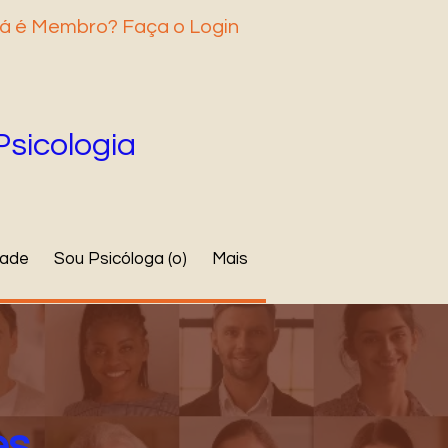
á é Membro? Faça o Login
Psicologia
dade
Sou Psicóloga (o)
Mais
es