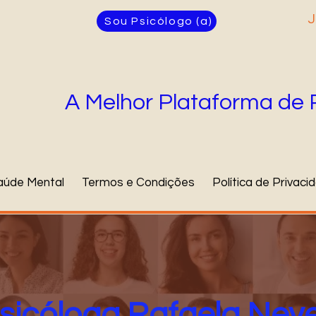
J
Sou Psicólogo (a)
A Melhor Plataforma de 
aúde Mental
Termos e Condições
Política de Privaci
sicóloga Rafaela Nev