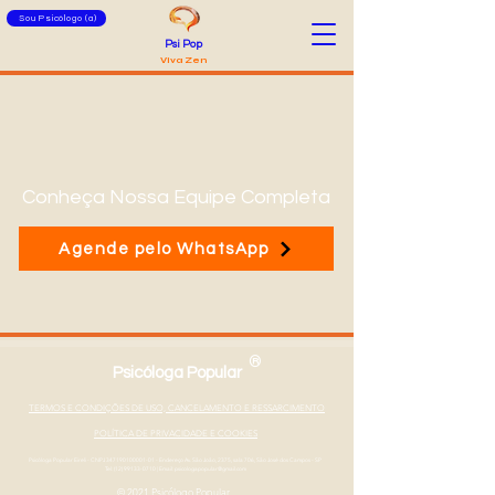
Sou Psicólogo (a)
Psi Pop
Viva Zen
Conheça Nossa Equipe Completa
Agende pelo WhatsApp
®
Psicóloga Popular
TERMOS E CONDIÇÕES DE USO, CANCELAMENTO E RESSARCIMENTO
POLÍTICA DE PRIVACIDADE E COOKIES
Psicóloga Popular Eireli - CNPJ
347190100001-01
- Endereço Av. São João, 2375, sala 706, São José dos Campos - SP
Tel: (12) 99133-0710
|
Email: psicologapopular@gmail.com
© 2021 Psicólogo Popular