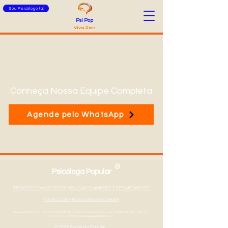
Sou Psicólogo (a)
Psi Pop
Viva Zen
Conheça Nossa Equipe Completa
Agende pelo WhatsApp
®
Psicóloga Popular
TERMOS E CONDIÇÕES DE USO, CANCELAMENTO E RESSARCIMENTO
POLÍTICA DE PRIVACIDADE E COOKIES
Psicóloga Popular Eireli - CNPJ
347190100001-01
- Endereço Av. São João, 2375, sala 706, São José dos Campos - SP
Tel: (12) 99133-0710
|
Email: psicologapopular@gmail.com
© 2021 Psicólogo Popular