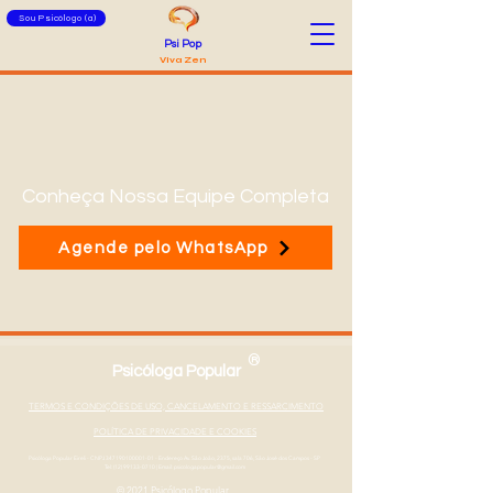
Sou Psicólogo (a)
Psi Pop
Viva Zen
Conheça Nossa Equipe Completa
Agende pelo WhatsApp
®
Psicóloga Popular
TERMOS E CONDIÇÕES DE USO, CANCELAMENTO E RESSARCIMENTO
POLÍTICA DE PRIVACIDADE E COOKIES
Psicóloga Popular Eireli - CNPJ
347190100001-01
- Endereço Av. São João, 2375, sala 706, São José dos Campos - SP
Tel: (12) 99133-0710
|
Email: psicologapopular@gmail.com
© 2021 Psicólogo Popular