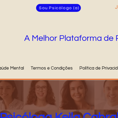
J
Sou Psicólogo (a)
A Melhor Plataforma de 
aúde Mental
Termos e Condições
Política de Privaci
Psicóloga Keila Cabra