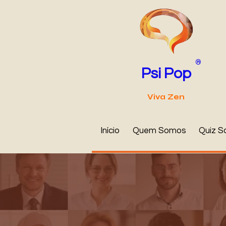
®
Psi Pop
Viva Zen
Início
Quem Somos
Quiz S