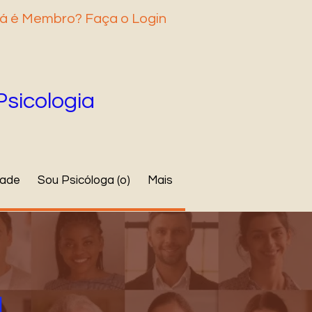
á é Membro? Faça o Login
Psicologia
dade
Sou Psicóloga (o)
Mais
l