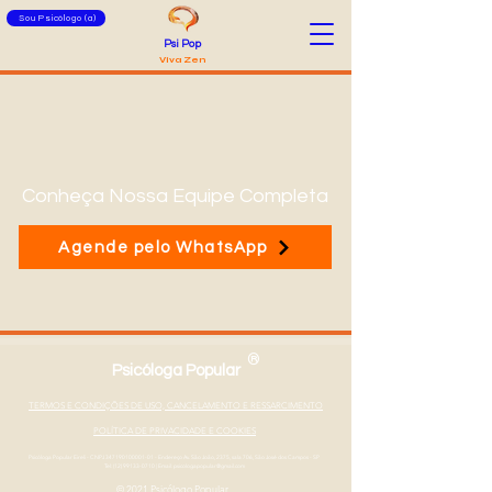
Sou Psicólogo (a)
Psi Pop
Viva Zen
Conheça Nossa Equipe Completa
Agende pelo WhatsApp
®
Psicóloga Popular
TERMOS E CONDIÇÕES DE USO, CANCELAMENTO E RESSARCIMENTO
POLÍTICA DE PRIVACIDADE E COOKIES
Psicóloga Popular Eireli - CNPJ
347190100001-01
- Endereço Av. São João, 2375, sala 706, São José dos Campos - SP
Tel: (12) 99133-0710
|
Email: psicologapopular@gmail.com
© 2021 Psicólogo Popular