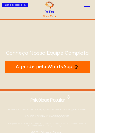
Sou Psicólogo (a)
Psi Pop
Viva Zen
Conheça Nossa Equipe Completa
Agende pelo WhatsApp
®
Psicóloga Popular
TERMOS E CONDIÇÕES DE USO, CANCELAMENTO E RESSARCIMENTO
POLÍTICA DE PRIVACIDADE E COOKIES
Psicóloga Popular Eireli - CNPJ
347190100001-01
- Endereço Av. São João, 2375, sala 706, São José dos Campos - SP
Tel: (12) 99133-0710
|
Email: psicologapopular@gmail.com
© 2021 Psicólogo Popular