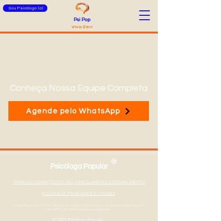
Sou Psicólogo (a)
Psi Pop
Viva Zen
Conheça Nossa Equipe Completa
Agende pelo WhatsApp
®
Psicóloga Popular
TERMOS E CONDIÇÕES DE USO, CANCELAMENTO E RESSARCIMENTO
POLÍTICA DE PRIVACIDADE E COOKIES
Psicóloga Popular Eireli - CNPJ
347190100001-01
- Endereço Av. São João, 2375, sala 706, São José dos Campos - SP
Tel: (12) 99133-0710
|
Email: psicologapopular@gmail.com
© 2021 Psicólogo Popular